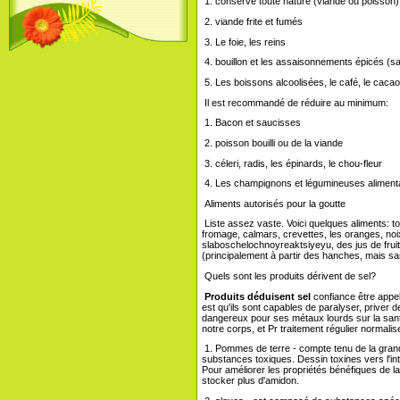
1. conserve toute nature (viande ou poisson)
2. viande frite et fumés
3. Le foie, les reins
4. bouillon et les assaisonnements épicés (sauf
5. Les boissons alcoolisées, le café, le cacao
Il est recommandé de réduire au minimum:
1. Bacon et saucisses
2. poisson bouilli ou de la viande
3. céleri, radis, les épinards, le chou-fleur
4. Les champignons et légumineuses aliment
Aliments autorisés pour la goutte
Liste assez vaste. Voici quelques aliments: 
fromage, calmars, crevettes, les oranges, noix,
slaboschelochnoyreaktsiyeyu, des jus de fruit
(principalement à partir des hanches, mais sa
Quels sont les produits dérivent de sel?
Produits déduisent sel
confiance être appel
est qu'ils sont capables de paralyser, priver d
dangereux pour ses métaux lourds sur la sant
notre corps, et Pr traitement régulier normal
1. Pommes de terre - compte tenu de la grand
substances toxiques. Dessin toxines vers l'int
Pour améliorer les propriétés bénéfiques de
stocker plus d'amidon.