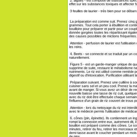
2. algues - est composé de substances spécial
effet sur les substances toxiques et affecter f
3 feuilles de laurier - très bien pour se débar
La préparation est comme suit. Prenez cinq gra
grammes. Tout cela porter à ébullition et con
bouilloire pour préparer et partir pour un coupl
donnée gorgées toutes les répartissant égal
des causes possibles de mictions fréquentes. 
Attention - perfusion de laurier est l'utilisatio
les reins.
4. Beets - se connecte et se traduit par un c
naturellement.
Figure 5 - est un garde-manger unique de qualité
supprime de suite, restaure le métabolisme natur
nutriments. Le riz est utilisé comme remède p
digestif ou d'intoxication. Purification utilisan
Préparation suivant. Prenez une cuillère à sou
cuisiner sans sel et un peu cool. Prenez la 
avant de manger. Si vous avez un désir de re
nouvelle baisse une tasse de riz cuit, quelq
avec du riz doit être effectuée chaque sema
l'influence d'un grain de riz couvert de trous p
Attention - lors du nettoyage du riz est inter
avec le médecin permis l'utilisation de médic
6. cônes (pin, épinette). Ils contiennent un ing
rompt la connexion entre eux, autrement dit, i
bouillon est préparé comme des cônes. Le soi
minutes, retirer du feu, retirer les morceaux e
demi-tasse avant le coucher pendant un mois.
de pins.