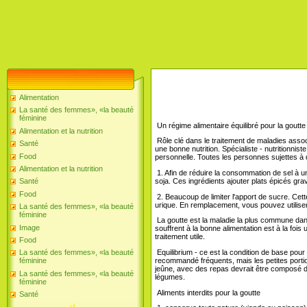
Alimentation
La santé des femmes», «la beauté
féminine
Un régime alimentaire équilibré pour la goutte
Alimentation et la nutrition
Rôle clé dans le traitement de maladies associ
Santé
une bonne nutrition. Spécialiste - nutritionni
Food
personnelle. Toutes les personnes sujettes 
Alimentation et la nutrition
1. Afin de réduire la consommation de sel à un
soja. Ces ingrédients ajouter plats épicés gra
Santé
Food
2. Beaucoup de limiter l'apport de sucre. Cet
urique. En remplacement, vous pouvez utiliser 
La santé des femmes», «la beauté
féminine
La goutte est la maladie la plus commune dan
Image
souffrent à la bonne alimentation est à la fois u
traitement utile.
Food
Equilibrium - ce est la condition de base pour
La santé des femmes», «la beauté
recommandé fréquents, mais les petites portion
féminine
jeûne, avec des repas devrait être composé de 
La santé des femmes», «la beauté
légumes.
féminine
Aliments interdits pour la goutte
Santé