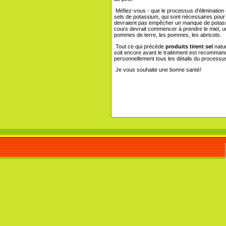
Méfiez-vous - que le processus d'élimination d
sels de potassium, qui sont nécessaires pour 
devraient pas empêcher un manque de potassiu
cours devrait commencer à prendre le miel, une 
pommes de terre, les pommes, les abricots.
Tout ce qui précède
produits tirent sel
natur
soit encore avant le traitement est recommandé 
personnellement tous les détails du processus
Je vous souhaite une bonne santé!