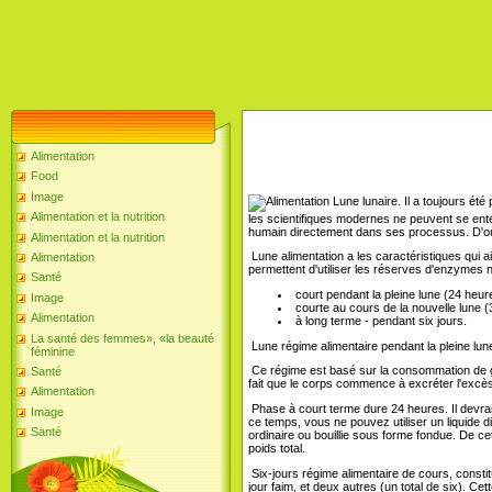
Alimentation
Food
Image
Il a toujours ét
Alimentation et la nutrition
les scientifiques modernes ne peuvent se en
humain directement dans ses processus. D'où
Alimentation et la nutrition
Lune alimentation a les caractéristiques qui ai
Alimentation
permettent d'utiliser les réserves d'enzymes 
Santé
court pendant la pleine lune (24 heur
Image
courte au cours de la nouvelle lune (
Alimentation
à long terme - pendant six jours.
La santé des femmes», «la beauté
Lune régime alimentaire pendant la pleine lun
féminine
Ce régime est basé sur la consommation de gr
Santé
fait que le corps commence à excréter l'excè
Alimentation
Phase à court terme dure 24 heures. Il devrai
Image
ce temps, vous ne pouvez utiliser un liquide diff
Santé
ordinaire ou bouillie sous forme fondue. De 
poids total.
Six-jours régime alimentaire de cours, consti
jour faim, et deux autres (un total de six). 