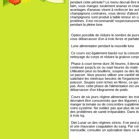
pendant cette période? Le menu devrait être le
faim, vous mangez seulement ananas et champ
avantages d'ananas visent à renforcer les acti
champignons contraires, vous devez d'abord à éb
champignons sont produit à faible teneur en c
protéines. Il est recommandé respectueusement
pendant la pleine lune.
Option possible de réduire le nombre de jours
vous débarrasser d'un à trois livres et parfai
Lune alimentation pendant la nouvelle lune
Ce cours est également basée sur la consomm
nettoyage du corps et réduire la graisse corpo
Phase à court terme dure 36 heures, il devrai
continuer jusqu'à six ou sept heures du matin 
Utilisation peut ou bouillons, soupes ou des 
se passer. Vous pouvez utiliser une variété de
satisfaire les minéraux besoins de l'organism
poisson. Soupes sont riches en fibres, ce qui s
pas. Avec cette phase de l'alimentation est un
débarrasser d'un kilogramme de poids.
Cours de six jours régime alimentaire: les troi
devraient être consommés que des légumes cru
manger la tomate ou de concombre supplémentair
votre système. Ne oubliez pas que plus de si
des problèmes de santé irréparables. Dans le
à trois kg.
Diet Lunar un des régimes stricts. Il ne peut
et une mauvaise coagulation du sang. Par con
mensuelle, consulter un spécialiste dans ce 