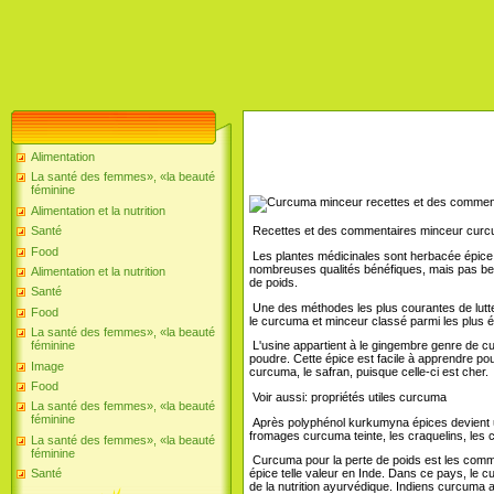
Alimentation
La santé des femmes», «la beauté
féminine
Alimentation et la nutrition
Santé
Recettes et des commentaires minceur cur
Food
Les plantes médicinales sont herbacée épice
nombreuses qualités bénéfiques, mais pas bea
Alimentation et la nutrition
de poids.
Santé
Une des méthodes les plus courantes de lutte c
Food
le curcuma et minceur classé parmi les plus él
La santé des femmes», «la beauté
féminine
L'usine appartient à le gingembre genre de cur
poudre. Cette épice est facile à apprendre pou
Image
curcuma, le safran, puisque celle-ci est cher.
Food
Voir aussi: propriétés utiles curcuma
La santé des femmes», «la beauté
féminine
Après polyphénol kurkumyna épices devient une
fromages curcuma teinte, les craquelins, les cr
La santé des femmes», «la beauté
féminine
Curcuma pour la perte de poids est les comme
Santé
épice telle valeur en Inde. Dans ce pays, le 
de la nutrition ayurvédique. Indiens curcuma a