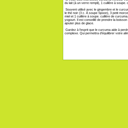
du lait (à un verre rempli), 1 cuillère à soupe
Souvent utilisé avec le gingembre et le curcum
le thé noir (3 c. À soupe Spoon), 3 petit morc
miel et 1 cuillère à soupe. cuillère de curcuma
yogourt. Il est conseillé de prendre la boisson
ajouter plus de glace.
Gardez à l'esprit que le curcuma aide à perdr
complexe. Qui permettra d'équilibrer votre alim