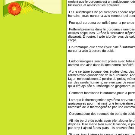
croient que le curcuma est un antibiotique, déce
blessures et améliorer les entrailles.
Les scientifiques ne peuvent pas encore répo
humains, mais curcuma avis minceur qui sont 
Pourquoi curcuma est utilisé pour la perte de
Poliferol présente dans le curcuma a une carac
cellules adipeuses. Grâce à l'utilisation d'épice
disparaît. En outre, il aide à brûler plus de c
corps.
On remarque que cette épice aide à satisfaire
curcuma aide à perdre du poids.
Endocrinologues sont aux prises avec l'obésit
comme une aide dans la lutte contre l'obésité.
A une certaine époque, des études chez des so
l'alimentation quotidienne de la curcumine. A
façon non seulement à perdre du poids, même 
sur des sujets humains, ne avait pas de résulta
qui a été ajoutée au mélange de gingembre, le
Comment fonctionne le curcuma pour la perte
Lorsque la thermogenèse système nerveux cent
graisseuses pour maintenir une température c
l'intensité de la thermogenèse par une commun
Curcuma pour des recettes de perte de poid
Afin de perdre du poids avec elle, ajouter le 
d'épices. Il se marie bien avec la viande, le 
pas trop il ajouté à des plats - ils peuvent ê
Si vous êtes intéressés curcuma minceur vent