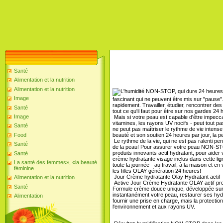
Santé
Alimentation et la nutrition
Alimentation et la nutrition
Image
fascinant qui ne peuvent être mis sur "paus
rapidement. Travailler, étudier, rencontrer de
Santé
tout ce qu'il faut pour être sur nos gardes 24 
Image
Mais si votre peau est capable d'être impecca
vitamines, les rayons UV nocifs - peut tout pa
Santé
ne peut pas maîtriser le rythme de vie intense
beauté et son soutien 24 heures par jour, la 
Food
Le rythme de la vie, qui ne est pas ralenti 
Santé
de la peau! Pour assurer votre peau NON-S
produits innovants actif hydratant, pour aider 
Santé
crème hydratante visage inclus dans cette lig
La santé des femmes», «la beauté
toute la journée - au travail, à la maison et 
féminine
les filles OLAY génération 24 heures!
Jour Crème hydratante Olay Hydratant actif
Alimentation et la nutrition
Active Jour Crème Hydratante OLAY actif prot
Santé
Formule crème douce unique, développée sur 
instantanément votre peau, restaurer ses hyd
Alimentation
fournir une prise en charge, mais la protectio
l'environnement et aux rayons UV.