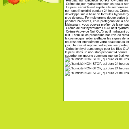
Résultat: humidification NON-STOP dans les 2
Crème de jour hydratante pour les peaux sens
La peau sensible est sujette à la sécheresse e
non-stop l'humidité pendant 24 heures. Crèm
développé sur la base de formules hypoallerg
type de peau. Formule crème douce active la c
pendant 24 heures, en le protégeant de la séch
Maintenant, vous pouvez profiter de la sensat
Crème de nuit hydratante OLAY actif hydrata
Crème Active de Nuit OLAY actif hydratant co
nuit. Il stimule les processus naturels de resta
la cosmétique, aider à effacer les signes de 
nourrissent intensément votre peau tout au lon
jour. Un frais et reposé, votre peau est prête p
Collection hydratant conçu pour les filles OL
la peau dans un non-stop pendant 24 heures. R
superbe, ne importe comment intense était vot