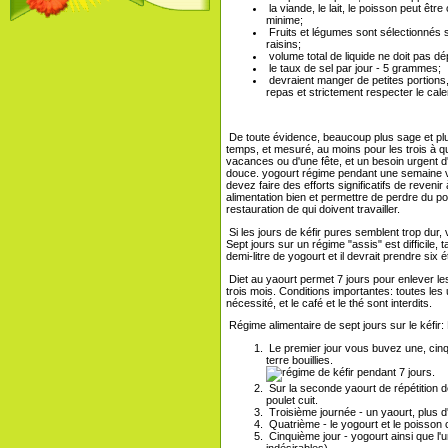
la viande, le lait, le poisson peut êt
minime;
Fruits et légumes sont sélectionnés 
raisins;
volume total de liquide ne doit pas dépa
le taux de sel par jour - 5 grammes;
devraient manger de petites portions, u
repas et strictement respecter le cale
De toute évidence, beaucoup plus sage et plu
temps, et mesuré, au moins pour les trois à q
vacances ou d'une fête, et un besoin urgent d'e
douce. yogourt régime pendant une semaine 
devez faire des efforts significatifs de reven
alimentation bien et permettre de perdre du poi
restauration de qui doivent travailler.
Si les jours de kéfir pures semblent trop dur
Sept jours sur un régime "assis" est difficile, 
demi-litre de yogourt et il devrait prendre s
Diet au yaourt permet 7 jours pour enlever les
trois mois. Conditions importantes: toutes les u
nécessité, et le café et le thé sont interdits.
Régime alimentaire de sept jours sur le kéfir
Le premier jour vous buvez une, cin
terre bouillies.
Sur la seconde yaourt de répétition de
poulet cuit.
Troisième journée - un yaourt, plus 
Quatrième - le yogourt et le poisson c
Cinquième jour - yogourt ainsi que l'u
indésirables).