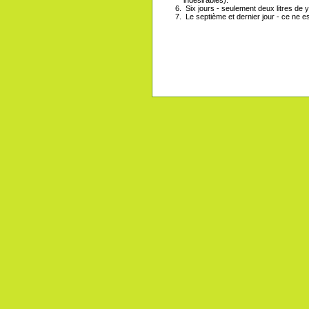
Six jours - seulement deux litres de 
Le septième et dernier jour - ce ne es