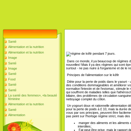
Santé
Alimentation et la nutrition
Alimentation et la nutrition
Image
Dans ce monde, il ya beaucoup de régimes diff
Santé
nouvelles! Mais il ya des régimes qui sont épr
surtout - ne pas nuire à l'organisme et de le re
Image
Santé
Principes de l'alimentation sur le kéfir
Food
Diète pour la perte de poids dans le yaourt - 
Santé
des conditions dommageables et améliorer votre 
normalise l'intestin et de l'estomac, stimule l
Santé
qui souffrent de maladies telles que l'athérosclé
La santé des femmes», «la beauté
biliaire, des problèmes de circulation sanguine,
féminine
nettoyage complet du côlon.
Alimentation et la nutrition
Un yogourt doux et rationnelle alimentation dév
pour la perte de poids à £ 10, mais la durée de 
Santé
vous par ses principes, peuvent être facilemen
Alimentation
pas peint sur l'horloge régime strict, mais des 
manger des aliments et les aliments q
interdites;
Fat peut être prise, mais le rapport 