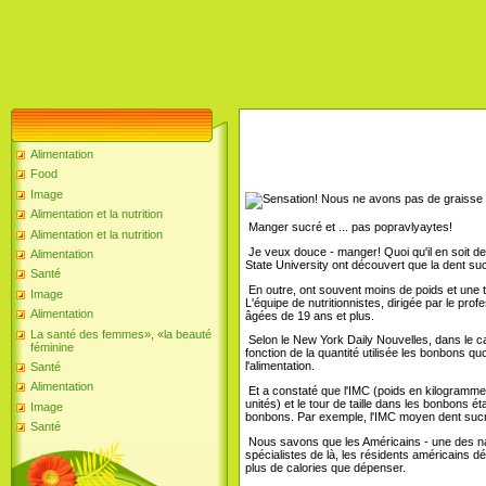
Alimentation
Food
Image
Alimentation et la nutrition
Manger sucré et ... pas popravlyaytes!
Alimentation et la nutrition
Je veux douce - manger! Quoi qu'il en soit d
Alimentation
State University ont découvert que la dent suc
Santé
En outre, ont souvent moins de poids et une ta
Image
L'équipe de nutritionnistes, dirigée par le pr
Alimentation
âgées de 19 ans et plus.
La santé des femmes», «la beauté
Selon le New York Daily Nouvelles, dans le ca
féminine
fonction de la quantité utilisée les bonbons qu
l'alimentation.
Santé
Alimentation
Et a constaté que l'IMC (poids en kilogrammes 
unités) et le tour de taille dans les bonbons 
Image
bonbons. Par exemple, l'IMC moyen dent sucrée
Santé
Nous savons que les Américains - une des n
spécialistes de là, les résidents américains 
plus de calories que dépenser.