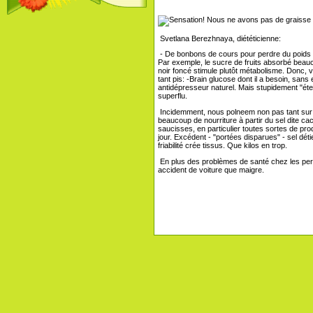
Svetlana Berezhnaya, diététicienne:
- De bonbons de cours pour perdre du poids n
Par exemple, le sucre de fruits absorbé beau
noir foncé stimule plutôt métabolisme. Donc, vo
tant pis: -Brain glucose dont il a besoin, sans 
antidépresseur naturel. Mais stupidement "éte
superflu.
Incidemment, nous polneem non pas tant sur 
beaucoup de nourriture à partir du sel dite ca
saucisses, en particulier toutes sortes de pro
jour. Excédent - "portées disparues" - sel dét
friabilité crée tissus. Que kilos en trop.
En plus des problèmes de santé chez les per
accident de voiture que maigre.