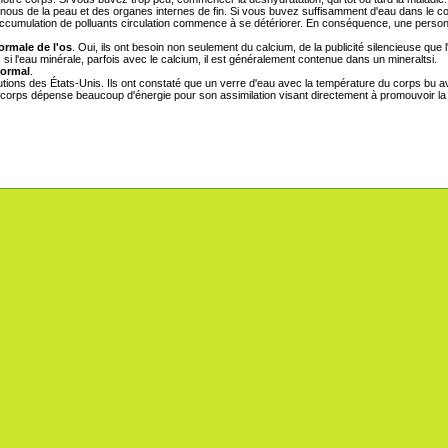
 de nous de la peau et des organes internes de fin. Si vous buvez suffisamment d'eau dans l
'accumulation de polluants circulation commence à se détériorer. En conséquence, une perso
ormale de l'os
. Oui, ils ont besoin non seulement du calcium, de la publicité silencieuse que
 si l'eau minérale, parfois avec le calcium, il est généralement contenue dans un mineraltsi.
normal
.
ions des États-Unis. Ils ont constaté que un verre d'eau avec la température du corps bu avan
 corps dépense beaucoup d'énergie pour son assimilation visant directement à promouvoir la 