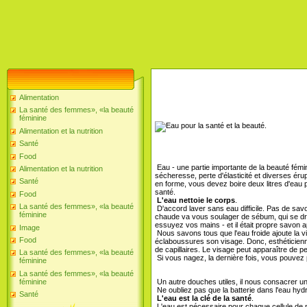
Alimentation
La santé des femmes», «la beauté
féminine
Alimentation et la nutrition
Santé
Food
Eau - une partie importante de la beauté fémi
Alimentation et la nutrition
sécheresse, perte d'élasticité et diverses éru
Santé
en forme, vous devez boire deux litres d'eau pa
santé.
Food
L'eau nettoie le corps
.
La santé des femmes», «la beauté
D'accord laver sans eau difficile. Pas de sa
féminine
chaude va vous soulager de sébum, qui se dre
essuyez vos mains - et il était propre savon a
Image
Nous savons tous que l'eau froide ajoute la vig
Food
éclaboussures son visage. Donc, esthéticienn
de capillaires. Le visage peut apparaître de pe
La santé des femmes», «la beauté
Si vous nagez, la dernière fois, vous pouvez p
féminine
La santé des femmes», «la beauté
Un autre douches utiles, il nous consacrer un a
féminine
Ne oubliez pas que la batterie dans l'eau hy
Santé
L'eau est la clé de la santé
.
L'eau est nécessaire pour chaque cellule de n