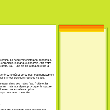
e question. La peau immédiatement répondu la
e chronique, le manque d'énergie. Afin d'être
rantis. Eau - une clé de la beauté et de la
a chère, ne désespérez pas, eau parfaitement
ins rincer plusieurs reprises visage,
de taper dans ses mains l'eau froide et les
ssant, mais aussi peut provoquer la rupture
oide est une excellente option.
corps comme un ton entier.
.
. En outre, seulement avec de l'eau aux