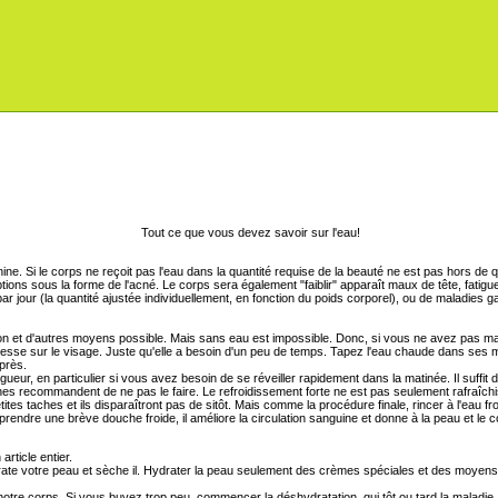
Tout ce que vous devez savoir sur l'eau!
nine. Si le corps ne reçoit pas l'eau dans la quantité requise de la beauté ne est pas hors d
ptions sous la forme de l'acné. Le corps sera également "faiblir" apparaît maux de tête, fatigu
r jour (la quantité ajustée individuellement, en fonction du poids corporel), ou de maladies ga
von et d'autres moyens possible. Mais sans eau est impossible. Donc, si vous ne avez pas m
sse sur le visage. Juste qu'elle a besoin d'un peu de temps. Tapez l'eau chaude dans ses ma
près.
ueur, en particulier si vous avez besoin de se réveiller rapidement dans la matinée. Il suffit 
es recommandent de ne pas le faire. Le refroidissement forte ne est pas seulement rafraîchi
tites taches et ils disparaîtront pas de sitôt. Mais comme la procédure finale, rincer à l'eau fr
rendre une brève douche froide, il améliore la circulation sanguine et donne à la peau et le 
rticle entier.
drate votre peau et sèche il. Hydrater la peau seulement des crèmes spéciales et des moyens
otre corps. Si vous buvez trop peu, commencer la déshydratation, qui tôt ou tard la maladie