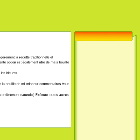
gèrement la recette traditionnelle et
te option est également utile de maïs bouillie
 les bleuets.
t la bouillie de mil minceur commentaires Vous
 entièrement naturelle) Exécute toutes autres