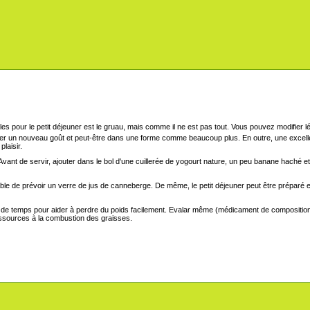
les pour le petit déjeuner est le gruau, mais comme il ne est pas tout. Vous pouvez modifier lé
ver un nouveau goût et peut-être dans une forme comme beaucoup plus. En outre, une excellen
plaisir.
Avant de servir, ajouter dans le bol d'une cuillerée de yogourt nature, un peu banane haché et
able de prévoir un verre de jus de canneberge. De même, le petit déjeuner peut être préparé e
ps de temps pour aider à perdre du poids facilement. Evalar même (médicament de composition
ressources à la combustion des graisses.