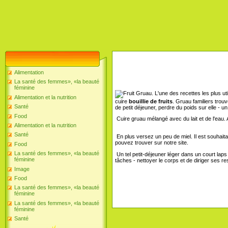
Alimentation
La santé des femmes», «la beauté
féminine
L'une des recettes les plus uti
Alimentation et la nutrition
cuire
bouillie de fruits
. Gruau familiers trou
Santé
de petit déjeuner, perdre du poids sur elle - un 
Food
Cuire gruau mélangé avec du lait et de l'eau. 
Alimentation et la nutrition
Santé
En plus versez un peu de miel. Il est souhait
pouvez trouver sur notre site.
Food
La santé des femmes», «la beauté
Un tel petit-déjeuner léger dans un court la
féminine
tâches - nettoyer le corps et de diriger ses 
Image
Food
La santé des femmes», «la beauté
féminine
La santé des femmes», «la beauté
féminine
Santé