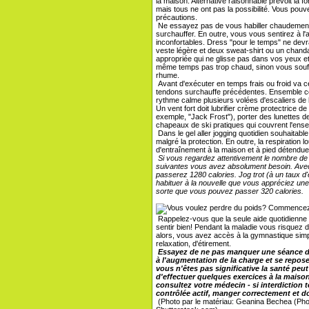
la maison. Alternative raisonnable prévoit la f
mais tous ne ont pas la possibilité. Vous pou
précautions.
Ne essayez pas de vous habiller chaudement 
surchauffer. En outre, vous vous sentirez à
inconfortables. Dress "pour le temps" ne dev
veste légère et deux sweat-shirt ou un chandai
appropriée qui ne glisse pas dans vos yeux et
même temps pas trop chaud, sinon vous souffri
rhume.
Avant d'exécuter en temps frais ou froid va c
tendons surchauffe précédentes. Ensemble comp
rythme calme plusieurs volées d'escaliers de h
Un vent fort doit lubrifier crème protectrice d
exemple, "Jack Frost"), porter des lunettes de
chapeaux de ski pratiques qui couvrent l'ense
Dans le gel aller jogging quotidien souhaitab
malgré la protection. En outre, la respiration 
d'entraînement à la maison et à pied détendue
Si vous regardez attentivement le nombre de
suivantes vous avez absolument besoin. Avec
passerez 1280 calories. Jog trot (à un taux d
habituer à la nouvelle que vous appréciez un
sorte que vous pouvez passer 320 calories.
Rappelez-vous que la seule aide quotidienne
sentir bien! Pendant la maladie vous risque
alors, vous avez accès à la gymnastique simpl
relaxation, d'étirement.
Essayez de ne pas manquer une séance d'
à l'augmentation de la charge et se repos
vous n'êtes pas significative la santé peu
d'effectuer quelques exercices à la maiso
consultez votre médecin - si interdictio
contrôlée actif, manger correctement et do
(Photo par le matériau: Geanina Bechea (Phot