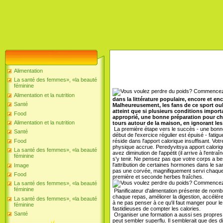
Alimentation
La santé des femmes», «la beauté
féminine
Alimentation et la nutrition
dans la littérature populaire, encore et en
Santé
Malheureusement, les fans de ce sport oub
atteint que si plusieurs conditions import
Food
approprié, une bonne préparation pour ch
Alimentation et la nutrition
tours autour de la maison, en ignorant le
La première étape vers le succès - une bonn
Santé
début de l'exercice régulier est épuisé - fatigu
réside dans l'apport calorique insuffisant. Vot
Food
physique accrue. Peredyvitsya apport caloriq
La santé des femmes», «la beauté
avez diminution de l'appétit (il arrive à l'entra
féminine
s'y tenir. Ne pensez pas que votre corps a bes
l'attribution de certaines hormones dans le sa
Image
pas une corvée, magnifiquement servi chaque p
Food
première et seconde herbes fraîches.
La santé des femmes», «la beauté
féminine
Planificateur d'alimentation présente de no
chaque repas, améliorer la digestion, accélér
La santé des femmes», «la beauté
à ne pas penser à ce qu'il faut manger pour l
féminine
fastidieuses de compter les calories.
Santé
Organiser une formation a aussi ses propres c
peut sembler superflu. Il semblerait que des di