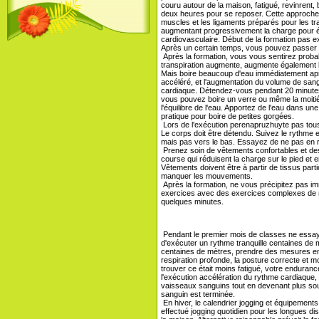
couru autour de la maison, fatigué, revinrent,
deux heures pour se reposer. Cette approche 
muscles et les ligaments préparés pour les t
augmentant progressivement la charge pour 
cardiovasculaire. Début de la formation pas e
Après un certain temps, vous pouvez passer p
Après la formation, vous vous sentirez proba
transpiration augmente, augmente également l
Mais boire beaucoup d'eau immédiatement après
accéléré, et l'augmentation du volume de san
cardiaque. Détendez-vous pendant 20 minutes
vous pouvez boire un verre ou même la moitié.
l'équilibre de l'eau. Apportez de l'eau dans u
pratique pour boire de petites gorgées.
Lors de l'exécution perenapruzhuyte pas tou
Le corps doit être détendu. Suivez le rythme et
mais pas vers le bas. Essayez de ne pas en r
Prenez soin de vêtements confortables et de
course qui réduisent la charge sur le pied et
Vêtements doivent être à partir de tissus part
manquer les mouvements.
Après la formation, ne vous précipitez pas im
exercices avec des exercices complexes de m
quelques minutes.
Pendant le premier mois de classes ne essayez
d'exécuter un rythme tranquille centaines de
centaines de mètres, prendre des mesures en 
respiration profonde, la posture correcte e
trouver ce était moins fatigué, votre endura
l'exécution accélération du rythme cardiaque
vaisseaux sanguins tout en devenant plus soup
sanguin est terminée.
En hiver, le calendrier jogging et équipement
effectué jogging quotidien pour les longues di