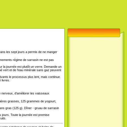
. Dans les sept jours a permis de ne manger
sonnements régime de sarrasin ne est pas
ur la journée est plutôt un verre. Demande un
hé vert et de l'eau minérale sans gaz peuvent
ivants le processus plus lent, mais continue.
 livres.
e nerveux, d'améliorer les vaisseaux
 matières grasses, 125 grammes de yogourt,
ns gras (125 g). Dîner - gruau de sarrasin
is jours. Toute la journée est premise
uits.