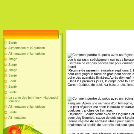
Santé
Alimentation et la nutrition
Alimentation et la nutrition
Image
que le sarrasin spécialement cuit et sa boisso
Sarrasin ne est pas nécessaire pour cuisiner, 
Santé
fourni.
Image
Régime de sarrasin
réinitialise sept jours
pour cent yogourt faible en gras peut parfois
Santé
boire des quantités illimitées. Après dix-neu
Dans les premiers jours, le corps perd tout l'
Food
Cures répétées de poids va baisser plus lentem
Santé
Santé
La santé des femmes», «la beauté
féminine
sanguins. Après une semaine d'un tel régime, 
Alimentation et la nutrition
Le petit déjeuner est offert la bouillie de sa
quelques tranches de fromage.
Santé
Déjeuner - Salade verte avec des légumes et
Alimentation
avec des légumes, sauce de soja ou le ketch
Jeûne
régime de sarrasin
utilisé pour ajuste
seulement la bouillie de sarrasin, qui peut ajou