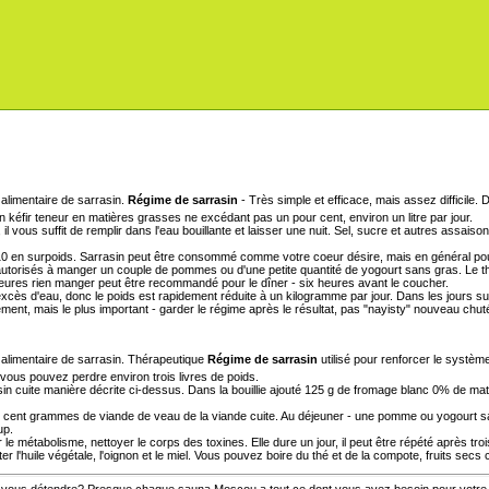
Régime de sarrasin
- Très simple et efficace, mais assez difficile
n kéfir teneur en matières grasses ne excédant pas un pour cent, environ un litre par jour.
il vous suffit de remplir dans l'eau bouillante et laisser une nuit. Sel, sucre et autres assai
 £ 10 en surpoids. Sarrasin peut être consommé comme votre coeur désire, mais en général po
 autorisés à manger un couple de pommes ou d'une petite quantité de yogourt sans gras. Le t
f heures rien manger peut être recommandé pour le dîner - six heures avant le coucher.
excès d'eau, donc le poids est rapidement réduite à un kilogramme par jour. Dans les jours su
ent, mais le plus important - garder le régime après le résultat, pas "nayisty" nouveau chuté
Thérapeutique
Régime de sarrasin
utilisé pour renforcer le systèm
vous pouvez perdre environ trois livres de poids.
rrasin cuite manière décrite ci-dessus. Dans la bouillie ajouté 125 g de fromage blanc 0% de
 cent grammes de viande de veau de la viande cuite. Au déjeuner - une pomme ou yogourt sa
up.
r le métabolisme, nettoyer le corps des toxines. Elle dure un jour, il peut être répété après tro
ter l'huile végétale, l'oignon et le miel. Vous pouvez boire du thé et de la compote, fruits secs c