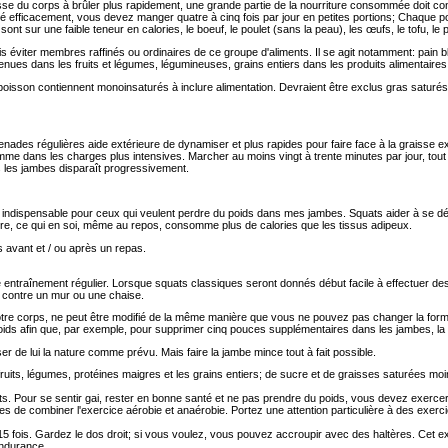
aisse du corps à brûler plus rapidement, une grande partie de la nourriture consommée doit co
é efficacement, vous devez manger quatre à cinq fois par jour en petites portions; Chaque po
t sur une faible teneur en calories, le boeuf, le poulet (sans la peau), les œufs, le tofu, le p
viter membres raffinés ou ordinaires de ce groupe d'aliments. Il se agit notamment: pain bla
ues dans les fruits et légumes, légumineuses, grains entiers dans les produits alimentaires, 
 poisson contiennent monoinsaturés à inclure alimentation. Devraient être exclus gras saturés 
nades régulières aide extérieure de dynamiser et plus rapides pour faire face à la graisse e
me dans les charges plus intensives. Marcher au moins vingt à trente minutes par jour, to
s les jambes disparaît progressivement.
 indispensable pour ceux qui veulent perdre du poids dans mes jambes. Squats aider à se dé
re, ce qui en soi, même au repos, consomme plus de calories que les tissus adipeux.
s avant et / ou après un repas.
e entraînement régulier. Lorsque squats classiques seront donnés début facile à effectuer de
n contre un mur ou une chaise.
votre corps, ne peut être modifié de la même manière que vous ne pouvez pas changer la form
ds afin que, par exemple, pour supprimer cinq pouces supplémentaires dans les jambes, la poit
 de lui la nature comme prévu. Mais faire la jambe mince tout à fait possible.
uits, légumes, protéines maigres et les grains entiers; de sucre et de graisses saturées moin
. Pour se sentir gai, rester en bonne santé et ne pas prendre du poids, vous devez exercer
 de combiner l'exercice aérobie et anaérobie. Portez une attention particulière à des exerc
 fois. Gardez le dos droit; si vous voulez, vous pouvez accroupir avec des haltères. Cet 
endurance.