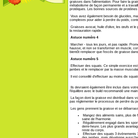
graisses dans l'alimentation. Pour faire la gr
métabolisme de façon permanente et a travaill
protéiques. Les bonnes sources de protéines son
Vous avez également besoin de glucides, mais é
complexes pour aider à perdre du poids, conten
Graisses avocat, huile d'olive, les œufs et le
la restauration rapide.
Astuce numéro 4
Marcher - tous les jours, et pas rapide. Prome
hausse, et non se transformer en muscle, com
bientôt remplacer que l'excès de graisse dan
Astuce numéro 5
Effectuer des squats. Ce simple exercice est
jambes et le remplacer par la masse musculai
Il est conseillé d'effectuer au moins dix squat
Ils devraient également être inclus dans votr
l'équilibre avec le build recommandé une mai
La façon dont la graisse est distribué dans 
pas réglementer le processus de perdre du poi
Les gens prennent la graisse et se débarrasser
Mangez des aliments sains, plus de fr
saine de l'harmonie.
Régulièrement engagé dans les sports
demi-heure. Les plus grands avantages
reste du corps.
Effectuer des squats 3 événements 15
des jambes, mais développe aussi l'