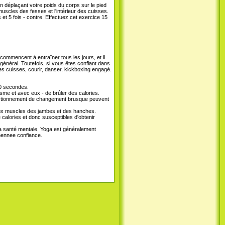
en déplaçant votre poids du corps sur le pied
uscles des fesses et l'intérieur des cuisses.
t 5 fois - contre. Effectuez cet exercice 15
ommencent à entraîner tous les jours, et il
 général. Toutefois, si vous êtes confiant dans
s cuisses, courir, danser, kickboxing engagé.
60 secondes.
me et avec eux - de brûler des calories.
onctionnement de changement brusque peuvent
 aux muscles des jambes et des hanches.
 calories et donc susceptibles d'obtenir
a santé mentale. Yoga est généralement
shennee confiance.