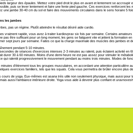
ieds largeur des épaules. Mettez votre pied droit le plus en avant et lentement se accroupir 
sible, puis se lever lentement et faire une fente pied gauche. Ces exercices renforcent les m
 une jambe 30-40 cm du sol et faire des mouvements circulaires dans le sens horaire 5 fois e
ns les jambes
s, pas un régime. Plutôt atteindre le résultat désiré aide cardio.
s vraiment rapide, vous avez à traiter kardiovprav six fois par semaine. Certains amateurs c
e pas être suffisant pour un long moment, les gens se fatiguent vite et jettent la formation en
mer sept jours par semaine. Faites ce que la charge maximale des muscles des jambes et de
aînement pendant 5-10 minutes.
econdes de séances d'exercices intenses 2-3 minutes au ralenti, puis éclatent activité en 
 durer 30 à 60 minutes. Moins d'une demi-heure ne est pas assez pour stimuler le métabolis
ce qui ralentit progressivement le mouvement pendant au moins trois minutes. Modes de f
 minutes d'étirement tous les groupes musculaires, en accordant une attention particulière
uelques exercices familiers, tels que les squats. Cela vous permettra de brûler encore plus de
s cours de yoga. Eux-mêmes est asana très utile non seulement physique, mais aussi pour l
mais aussi l'ambiance intérieure droite. Yoga vous aide à devenir plus confiant et uravnove