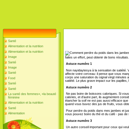
Santé
Alimentation et la nutrition
Alimentation et la nutrition
Image
faites un effort, peut obtenir de bons résultats
Santé
Astuce numéro 1
Image
Non nayidaytesya à la sensation de satiété. Vo
Santé
affecte votre cerveau: il pense que vous man
corps une saturation du signal vingt minutes
Food
satiété. Le plus grave impact sur les papilles,
Santé
Astuce numéro 2
Santé
Ne pas boire de boissons caloriques. Si vous 
La santé des femmes», «la beauté
calories, et d'autre part, ils augmentent con
féminine
étancher la soif ne est pas aussi efficace que l
Alimentation et la nutrition
quand vous buvez des jus de fruits, vous ob
Santé
Pour perdre du poids dans mes jambes et juste
Alimentation
vous pouvez boire du thé et du café - pas de 
Astuce numéro 3
Un autre conseil important pour ceux qui veul