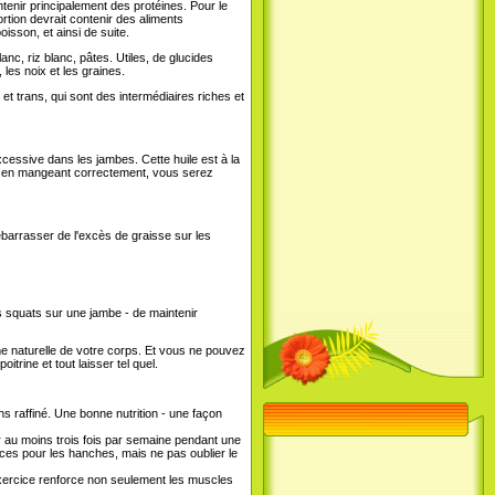
ntenir principalement des protéines. Pour le
rtion devrait contenir des aliments
oisson, et ainsi de suite.
nc, riz blanc, pâtes. Utiles, de glucides
les noix et les graines.
et trans, qui sont des intermédiaires riches et
xcessive dans les jambes. Cette huile est à la
ut en mangeant correctement, vous serez
barrasser de l'excès de graisse sur les
s squats sur une jambe - de maintenir
e naturelle de votre corps. Et vous ne pouvez
rine et tout laisser tel quel.
s raffiné. Une bonne nutrition - une façon
 au moins trois fois par semaine pendant une
ices pour les hanches, mais ne pas oublier le
exercice renforce non seulement les muscles