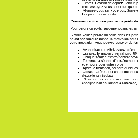
Fentes. Position de départ: Debout, p
droit. Asseyez-vous aussi bas que pos
Allongez-vous sur votre dos. Soulevez
fois pour chaque jambe.
Comment rapide pour perdre du poids da
Pour perdre du poids rapidement dans les jambe
Si vous voulez perdre du poids dans les jambe
ne est pas toujours bonne: la motivation peut n
votre motivation, vous pouvez essayer de for
Avant chaque rozihrivaytesya d'entr
Essayez formation yntervalnuyu: 60 s
Chaque séance d'entraînement devrait
Terminez la séance d'entraînement, 
être nocifs pour votre corps.
Après la formation, prendre quelques
Utilisez haltères tout en effectuant q
d'excellents résultats.
Plusieurs fois par semaine vont à de
enseigné non seulement à l'exercice, 