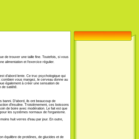
 de trouver une taille fine. Toutefois, si vous
e alimentation et l'exercice régulier.
 est d'abord lente. Ce truc psychologique qui
i et combien vous mangez, le cerveau donne au
ibue également à créer une sensation de
 de satiété.
s banni. D'abord, ils ont beaucoup de
uction d'insuline. Troisièmement, ces boissons
besoin de boire avec modération. Le fait est que
 pour les systèmes normaux de l'organisme.
oins huit verres d'eau par jour. En outre,
n équilibre de protéines, de glucides et de