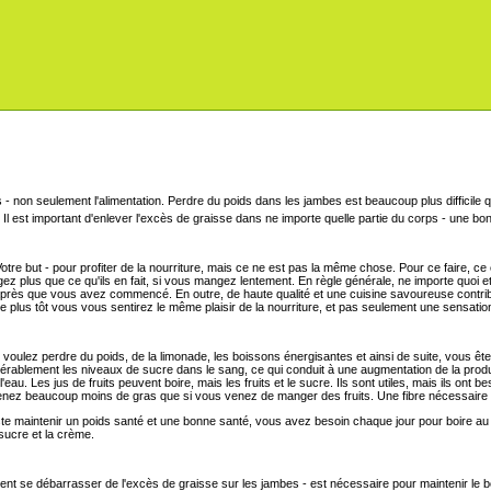
Perdre du poids dans les jambes est beaucoup plus difficile que
. Il est important d'enlever l'excès de graisse dans ne importe quelle partie du corps - une bonn
tre but - pour profiter de la nourriture, mais ce ne est pas la même chose. Pour ce faire, ce
gez plus que ce qu'ils en fait, si vous mangez lentement. En règle générale, ne importe quo
 après que vous avez commencé. En outre, de haute qualité et une cuisine savoureuse contr
 le plus tôt vous vous sentirez le même plaisir de la nourriture, et pas seulement une sensation
voulez perdre du poids, de la limonade, les boissons énergisantes et ainsi de suite, vous ête
sidérablement les niveaux de sucre dans le sang, ce qui conduit à une augmentation de la prod
'eau. Les jus de fruits peuvent boire, mais les fruits et le sucre. Ils sont utiles, mais ils ont 
tenez beaucoup moins de gras que si vous venez de manger des fruits. Une fibre nécessaire
 maintenir un poids santé et une bonne santé, vous avez besoin chaque jour pour boire au m
sucre et la crème.
ent se débarrasser de l'excès de graisse sur les jambes - est nécessaire pour maintenir le bo