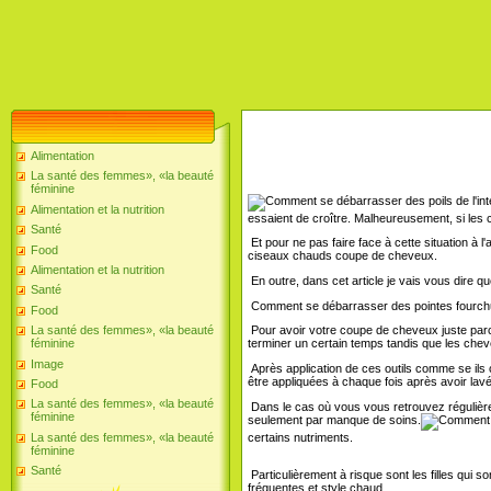
Alimentation
La santé des femmes», «la beauté
féminine
Alimentation et la nutrition
essaient de croître. Malheureusement, si les 
Santé
Et pour ne pas faire face à cette situation à 
Food
ciseaux chauds coupe de cheveux.
Alimentation et la nutrition
En outre, dans cet article je vais vous dire q
Santé
Comment se débarrasser des pointes fourc
Food
La santé des femmes», «la beauté
Pour avoir votre coupe de cheveux juste parce 
féminine
terminer un certain temps tandis que les che
Image
Après application de ces outils comme se ils c
être appliquées à chaque fois après avoir lavé
Food
La santé des femmes», «la beauté
Dans le cas où vous vous retrouvez régulière
féminine
seulement par manque de soins.
certains nutriments.
La santé des femmes», «la beauté
féminine
Santé
Particulièrement à risque sont les filles qui s
fréquentes et style chaud.