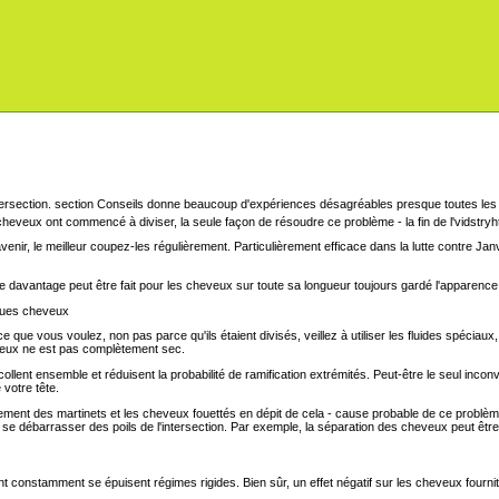
section Conseils donne beaucoup d'expériences désagréables presque toutes les f
cheveux ont commencé à diviser, la seule façon de résoudre ce problème - la fin de l'vidstryh
l'avenir, le meilleur coupez-les régulièrement. Particulièrement efficace dans la lutte contre 
ue davantage peut être fait pour les cheveux sur toute sa longueur toujours gardé l'apparence 
hues cheveux
que vous voulez, non pas parce qu'ils étaient divisés, veillez à utiliser les fluides spéciau
veux ne est pas complètement sec.
ollent ensemble et réduisent la probabilité de ramification extrémités. Peut-être le seul inco
 votre tête.
ment des martinets et les cheveux fouettés en dépit de cela - cause probable de ce problèm
Par exemple, la séparation des cheveux peut être
ont constamment se épuisent régimes rigides. Bien sûr, un effet négatif sur les cheveux fournit