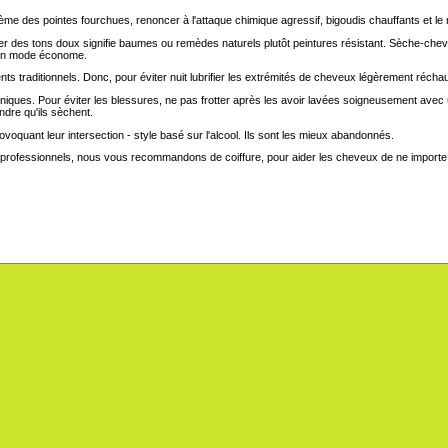
ème des pointes fourchues, renoncer à l'attaque chimique agressif, bigoudis chauffants et le
er des tons doux signifie baumes ou remèdes naturels plutôt peintures résistant. Sèche-chev
 en mode économe.
 traditionnels. Donc, pour éviter nuit lubrifier les extrémités de cheveux légèrement réchauf
es. Pour éviter les blessures, ne pas frotter après les avoir lavées soigneusement avec un
ndre qu'ils sèchent.
oquant leur intersection - style basé sur l'alcool. Ils sont les mieux abandonnés.
professionnels, nous vous recommandons de coiffure, pour aider les cheveux de ne importe q