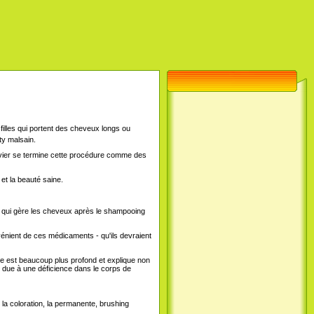
illes qui portent des cheveux longs ou
ty malsain.
Janvier se termine cette procédure comme des
et la beauté saine.
x, qui gère les cheveux après le shampooing
nvénient de ces médicaments - qu'ils devraient
e est beaucoup plus profond et explique non
 due à une déficience dans le corps de
 la coloration, la permanente, brushing