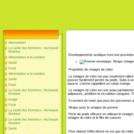
Alimentation
La santé des femmes», «la beauté
féminine
Enveloppements acétique sont une procédure c
Alimentation et la nutrition
Santé
Food
Propriétés de vinaigre de cidre
Alimentation et la nutrition
Le vinaigre de cidre est pas seulement utilisé
Santé
pouvez facilement perdre du poids. Suite à un 
pauvre, comme rappellent un ruban orange.
Food
La santé des femmes», «la beauté
Le vinaigre de cidre est une peau parfaitement
féminine
adipeuses, améliore la circulation sanguine. Tou
Image
Il convient de noter que pour les personnes ay
Food
Wraps avec le vinaigre de pomme
La santé des femmes», «la beauté
féminine
Perte de poids efficace en utilisant le vinaig
vinaigre de cidre et le film de cuisson.
La santé des femmes», «la beauté
féminine
Santé
Pour obtenir l'effet désiré ne est que de cidre