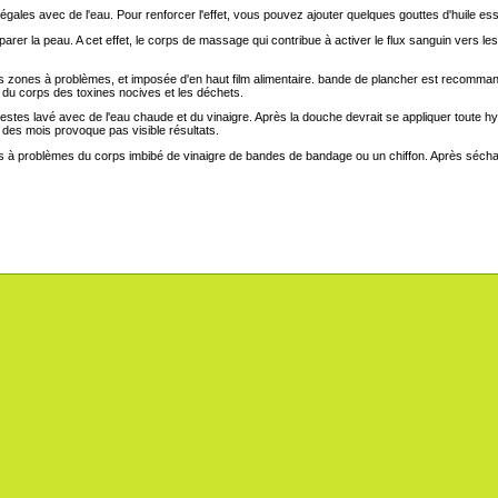
égales avec de l'eau. Pour renforcer l'effet, vous pouvez ajouter quelques gouttes d'huile esse
réparer la peau. A cet effet, le corps de massage qui contribue à activer le flux sanguin ver
les zones à problèmes, et imposée d'en haut film alimentaire. bande de plancher est recomm
t du corps des toxines nocives et les déchets.
s restes lavé avec de l'eau chaude et du vinaigre. Après la douche devrait se appliquer toute 
 des mois provoque pas visible résultats.
 problèmes du corps imbibé de vinaigre de bandes de bandage ou un chiffon. Après séchage,