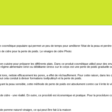
osmétique populaire qui permet un peu de temps pour améliorer l'état de la peau et perdre 
Le vinaigre de cidre Photo:
 en cuisine pour préparer les différents plats. Dans ce produit cosmétique utilisé pour des e
régime alimentaire strict ou débilitante stress sur le corps est une perte de poids graduelle
 tons, nettoie efficacement les pores, a effet de réchauffement. Pour cette raison, dans les 
t cela conduit à diviser formations tsellyulitnyh et la perte de poids.
ant la peau sensible, cette méthode de perte de poids est absolument contre car il irrite le v
re de cidre - une réalité. En outre, ce procédé est économique et pratique. Pour la procédure 
 de pomme naturel vinaigre, ce qui peut être fait à la maison