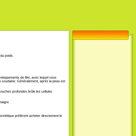
du poids.
nveloppements de film, avec lequel vous
 ou soudaine. Généralement, après la peau est
couches profondes brûle les cellules
inaigre
cosmétique préfèrent acheter directement le