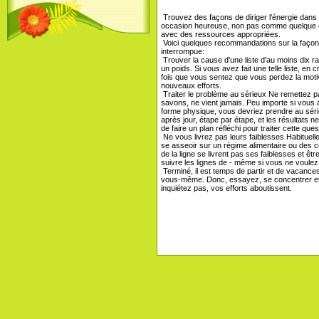
Trouvez des façons de diriger l'énergie dans
occasion heureuse, non pas comme quelque ch
avec des ressources appropriées.
Voici quelques recommandations sur la façon de
interrompue:
Trouver la cause d'une liste d'au moins dix r
un poids. Si vous avez fait une telle liste, e
fois que vous sentez que vous perdez la motivat
nouveaux efforts.
Traiter le problème au sérieux Ne remettez 
savons, ne vient jamais. Peu importe si vous 
forme physique, vous devriez prendre au sérieu
après jour, étape par étape, et les résultat
de faire un plan réfléchi pour traiter cette que
Ne vous livrez pas leurs faiblesses Habituel
se asseoir sur un régime alimentaire ou des 
de la ligne se livrent pas ses faiblesses et 
suivre les lignes de - même si vous ne voulez
Terminé, il est temps de partir et de vacances.
vous-même. Donc, essayez, se concentrer et di
inquiétez pas, vos efforts aboutissent.