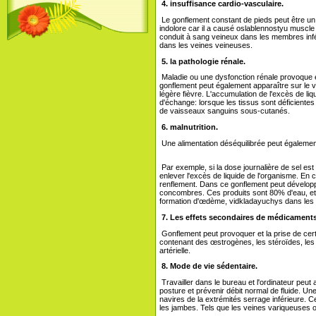
4. insuffisance cardio-vasculaire.
Le gonflement constant de pieds peut être un
indolore car il a causé oslablennostyu muscl
conduit à sang veineux dans les membres inféri
dans les veines veineuses.
5. la pathologie rénale.
Maladie ou une dysfonction rénale provoque é
gonflement peut également apparaître sur le 
légère fièvre. L'accumulation de l'excès de li
d'échange: lorsque les tissus sont déficientes
de vaisseaux sanguins sous-cutanés.
6. malnutrition.
Une alimentation déséquilibrée peut égaleme
Par exemple, si la dose journalière de sel est
enlever l'excès de liquide de l'organisme. En
renflement. Dans ce gonflement peut développ
concombres. Ces produits sont 80% d'eau, et 
formation d'œdème, vidkladayuchys dans les
7. Les effets secondaires de médicaments
Gonflement peut provoquer et la prise de ce
contenant des œstrogènes, les stéroïdes, les 
artérielle.
8. Mode de vie sédentaire.
Travailler dans le bureau et l'ordinateur peut 
posture et prévenir débit normal de fluide. Un
navires de la extrémités serrage inférieure. 
les jambes. Tels que les veines variqueuses o