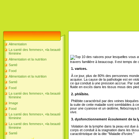
Alimentation
La santé des femmes», «la beauté
féminine
Alimentation et la nutrition
travers familière à beaucoup. Il est temps d
Santé
1. varices.
Food
À ce jour, plus de 80% des personnes monde s
Alimentation et la nutrition
acquise. La cause de la pathologie est en viol
Santé
ce qui conduit à une pression accrue. Par suit
fluide en excès dans les tissus mous des pied
Food
La santé des femmes», «la beauté
2. phlébite.
féminine
Phlébite caractérisé par des veines bloquées
Image
la suite de cette maladie sont semblables à ce
pour une cyanose et un œdème, fleboznaya 
Food
vive.
La santé des femmes», «la beauté
féminine
3. dysfonctionnement écoulement de la 
La santé des femmes», «la beauté
Violation de la lymphe dans la peau est due à
féminine
corps et conduit à la stagnation dans les tis
Santé
caractéristique de la dite "Maladie d'Ivoire."