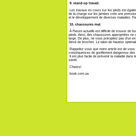
9. stand-up travail.
Les travaux en cours sur les pieds est égal
de la charge sur les jambes crée une pressio
et le développement de diverses maladies. Pa
10. chaussures mal.
À l'heure actuelle est difficile de trouver de 
pieds. Ainsi, des chaussures appropriées ne de
large. De plus, ne vous précipitez pas d'un 
élevé de broches. Le talon de hauteur optimal
Rappelez-vous que notre article est de vous 
conséquences de gonflement dangereux des p
Il est plus facile de prévenir la maladie dans
santé.
Cheers!
book.com.ua