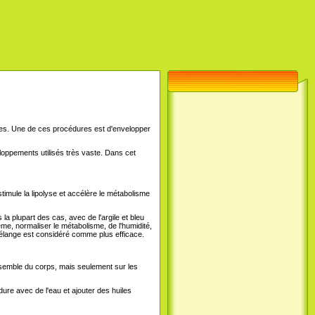
tiles. Une de ces procédures est d'envelopper
eloppements utilisés très vaste. Dans cet
timule la lipolyse et accélère le métabolisme
 plupart des cas, avec de l'argile et bleu
ème, normaliser le métabolisme, de l'humidité,
e mélange est considéré comme plus efficace.
'ensemble du corps, mais seulement sur les
dure avec de l'eau et ajouter des huiles