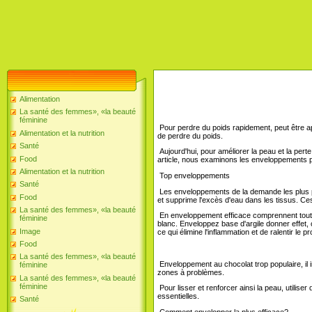
Alimentation
La santé des femmes», «la beauté
féminine
Pour perdre du poids rapidement, peut être ap
Alimentation et la nutrition
de perdre du poids.
Santé
Aujourd'hui, pour améliorer la peau et la pert
Food
article, nous examinons les enveloppements pl
Alimentation et la nutrition
Top enveloppements
Santé
Les enveloppements de la demande les plus popu
Food
et supprime l'excès d'eau dans les tissus. Ces
La santé des femmes», «la beauté
En enveloppement efficace comprennent tout s
féminine
blanc. Enveloppez base d'argile donner effet, 
Image
ce qui élimine l'inflammation et de ralentir le
Food
La santé des femmes», «la beauté
Enveloppement au chocolat trop populaire, il i
féminine
zones à problèmes.
La santé des femmes», «la beauté
féminine
Pour lisser et renforcer ainsi la peau, utilis
essentielles.
Santé
Comment envelopper la plus efficace?