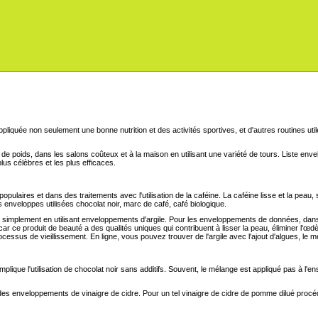
pliquée non seulement une bonne nutrition et des activités sportives, et d'autres routines u
e de poids, dans les salons coûteux et à la maison en utilisant une variété de tours. Liste env
us célèbres et les plus efficaces.
laires et dans des traitements avec l'utilisation de la caféine. La caféine lisse et la peau, s
 enveloppes utilisées chocolat noir, marc de café, café biologique.
implement en utilisant enveloppements d'argile. Pour les enveloppements de données, dans la
car ce produit de beauté a des qualités uniques qui contribuent à lisser la peau, éliminer l'œd
 processus de vieillissement. En ligne, vous pouvez trouver de l'argile avec l'ajout d'algues, l
mplique l'utilisation de chocolat noir sans additifs. Souvent, le mélange est appliqué pas à l
er des enveloppements de vinaigre de cidre. Pour un tel vinaigre de cidre de pomme dilué procé