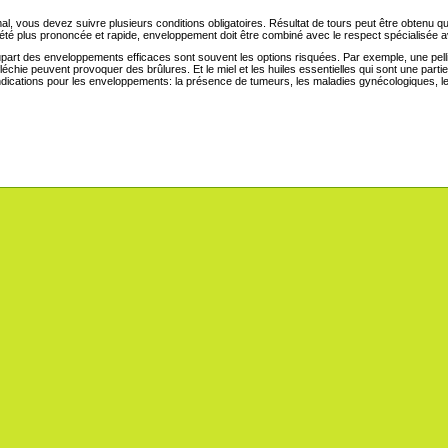
, vous devez suivre plusieurs conditions obligatoires. Résultat de tours peut être obtenu q
a été plus prononcée et rapide, enveloppement doit être combiné avec le respect spécialisée 
upart des enveloppements efficaces sont souvent les options risquées. Par exemple, une pellic
fléchie peuvent provoquer des brûlures. Et le miel et les huiles essentielles qui sont une part
ndications pour les enveloppements: la présence de tumeurs, les maladies gynécologiques, l