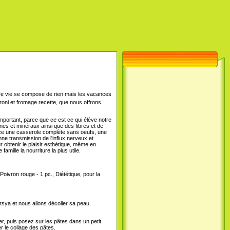
e vie se compose de rien mais les vacances
roni et fromage recette, que nous offrons
 important, parce que ce est ce qui élève notre
nes et minéraux ainsi que des fibres et de
 Et ce une casserole complète sans oeufs, une
ne transmission de l'influx nerveux et
 obtenir le plaisir esthétique, même en
amille la nourriture la plus utile.
Poivron rouge - 1 pc., Diététique, pour la
tsya et nous allons décoller sa peau.
er, puis posez sur les pâtes dans un petit
r le collage des pâtes.