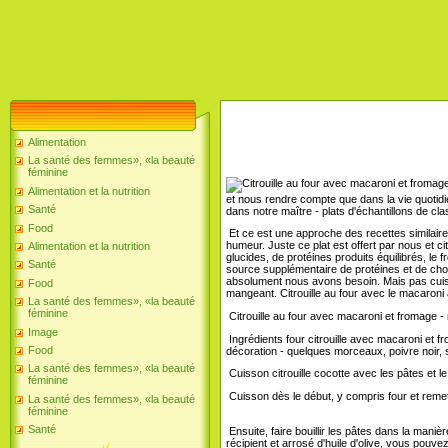
Alimentation
La santé des femmes», «la beauté
féminine
Alimentation et la nutrition
et nous rendre compte que dans la vie quotidi
Santé
dans notre maître - plats d'échantillons de c
Food
Et ce est une approche des recettes similaires 
humeur. Juste ce plat est offert par nous et c
Alimentation et la nutrition
glucides, de protéines produits équilibrés, le 
Santé
source supplémentaire de protéines et de chol
absolument nous avons besoin. Mais pas cuisine
Food
mangeant. Citrouille au four avec le macaroni au
La santé des femmes», «la beauté
féminine
Citrouille au four avec macaroni et fromage - 
Image
Ingrédients four citrouille avec macaroni et fr
Food
décoration - quelques morceaux, poivre noir, s
La santé des femmes», «la beauté
Cuisson citrouille cocotte avec les pâtes et l
féminine
Cuisson dès le début, y compris four et remet
La santé des femmes», «la beauté
féminine
Santé
Ensuite, faire bouillir les pâtes dans la maniè
récipient et arrosé d'huile d'olive, vous pouv