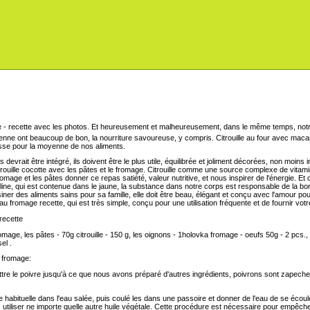
Et heureusement et malheureusement, dans le même temps, notr
enne ont beaucoup de bon, la nourriture savoureuse, y compris. Citrouille au four avec maca
lasse pour la moyenne de nos aliments.
devrait être intégré, ils doivent être le plus utile, équilibrée et joliment décorées, non moins
itrouille cocotte avec les pâtes et le fromage. Citrouille comme une source complexe de vitami
fromage et les pâtes donner ce repas satiété, valeur nutritive, et nous inspirer de l'énergie.
ine, qui est contenue dans le jaune, la substance dans notre corps est responsable de la bon
r des aliments sains pour sa famille, elle doit être beau, élégant et conçu avec l'amour pour
 fromage recette, qui est très simple, conçu pour une utilisation fréquente et de fournir votre f
recette
omage, les pâtes - 70g citrouille - 150 g, les oignons - 1holovka fromage - oeufs 50g - 2 pcs., 
el .
e fromage:
tre le poivre jusqu'à ce que nous avons préparé d'autres ingrédients, poivrons sont zapeche
re habituelle dans l'eau salée, puis coulé les dans une passoire et donner de l'eau de se écoul
ez utiliser ne importe quelle autre huile végétale. Cette procédure est nécessaire pour empêche