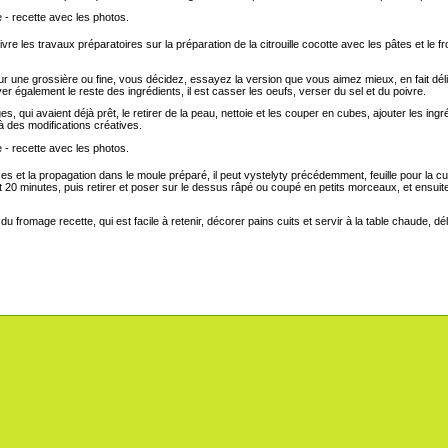
e les travaux préparatoires sur la préparation de la citrouille cocotte avec les pâtes et l
 une grossière ou fine, vous décidez, essayez la version que vous aimez mieux, en fait délicieu
er également le reste des ingrédients, il est casser les oeufs, verser du sel et du poivre.
 qui avaient déjà prêt, le retirer de la peau, nettoie et les couper en cubes, ajouter les ingr
à des modifications créatives.
ces et la propagation dans le moule préparé, il peut vystelyty précédemment, feuille pour l
 20 minutes, puis retirer et poser sur le dessus râpé ou coupé en petits morceaux, et ensuit
u fromage recette, qui est facile à retenir, décorer pains cuits et servir à la table chaude, dél