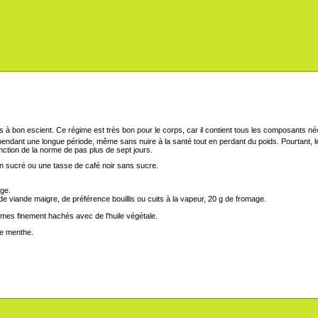
Ce régime est très bon pour le corps, car il contient tous les composants né
é pendant une longue période, même sans nuire à la santé tout en perdant du poids. Pourtant, le
nction de la norme de pas plus de sept jours.
on sucré ou une tasse de café noir sans sucre.
ge.
 viande maigre, de préférence bouillis ou cuits à la vapeur, 20 g de fromage.
mes finement hachés avec de l'huile végétale.
 de menthe.