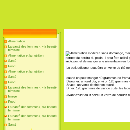
Alimentation
La santé des femmes», «la beauté
féminine
Alimentation et la nutrition
permet de perdre du poids. Il peut être utilis
Santé
impliquer, et de manger une alimentation en fo
Food
Le petit déjeuner peut être un verre de thé n
Alimentation et la nutrition
Santé
quand on peut manger 40 grammes de froma
Déjeuner: un œuf dur, environ 120 grammes de
Food
Snack: un verre de thé non sucré.
La santé des femmes», «la beauté
Dîner: 120 grammes de viande cuite, les légu
féminine
Avant d'aller au lit boire un verre de bouillon
Image
Food
La santé des femmes», «la beauté
féminine
La santé des femmes», «la beauté
féminine
Santé