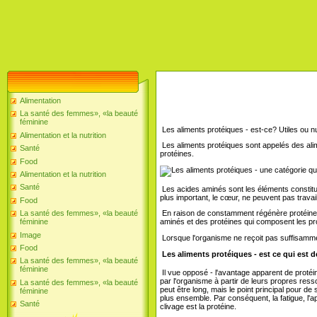
Alimentation
La santé des femmes», «la beauté
féminine
Les aliments protéiques - est-ce? Utiles ou 
Alimentation et la nutrition
Les aliments protéiques sont appelés des alim
Santé
protéines.
Food
Alimentation et la nutrition
Santé
Les acides aminés sont les éléments constitut
plus important, le cœur, ne peuvent pas travai
Food
La santé des femmes», «la beauté
En raison de constamment régénère protéines 
féminine
aminés et des protéines qui composent les pro
Image
Lorsque l'organisme ne reçoit pas suffisamme
Food
Les aliments protéiques - est ce qui est 
La santé des femmes», «la beauté
féminine
Il vue opposé - l'avantage apparent de protéi
par l'organisme à partir de leurs propres ress
La santé des femmes», «la beauté
peut être long, mais le point principal pour de
féminine
plus ensemble. Par conséquent, la fatigue, l'ap
Santé
clivage est la protéine.