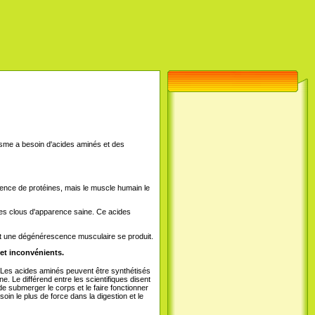
nisme a besoin d'acides aminés et des
sence de protéines, mais le muscle humain le
des clous d'apparence saine. Ce acides
nt une dégénérescence musculaire se produit.
. Les acides aminés peuvent être synthétisés
. Le différend entre les scientifiques disent
 de submerger le corps et le faire fonctionner
oin le plus de force dans la digestion et le