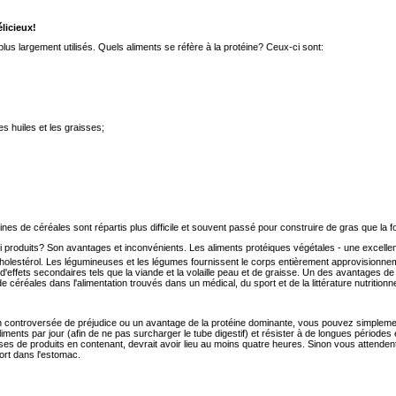
licieux!
plus largement utilisés. Quels aliments se réfère à la protéine? Ceux-ci sont:
es huiles et les graisses;
ines de céréales sont répartis plus difficile et souvent passé pour construire de gras que la 
Les aliments protéiques végétales - une excellente
cholestérol. Les légumineuses et les légumes fournissent le corps entièrement approvisionn
'effets secondaires tels que la viande et la volaille peau et de graisse. Un des avantages de
 de céréales dans l'alimentation trouvés dans un médical, du sport et de la littérature nutritionne
n controversée de préjudice ou un avantage de la protéine dominante, vous pouvez simpleme
ents par jour (afin de ne pas surcharger le tube digestif) et résister à de longues périodes 
ses de produits en contenant, devrait avoir lieu au moins quatre heures. Sinon vous attendent
fort dans l'estomac.