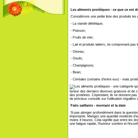
Les aliments protéiques - ce que ce est dé
Considérons une petite liste des produits les 
- La viande diététique;
- Poisson;
- Fruits de mer;
- Lait et produits laitiers, ne comprenant pas l
- Oiseau;
- Oeufs;
- Champignons;
- Bean;
- Céréales (certains d'entre eux) - mais proté
teneur des derniers diverses graisses et de 
des protéines. Cependant, ils ne donnent pas d
de précieux conseils sur l'utilisation régulière
Faits saillants - montant et la date
Si pas plonger profondément dans la questio
importante. Mangez une quantité modérée d'alim
moins 4 heures. Cela signifie que entre les do
une fatigue rapide, l'humeur sombre et l'incon