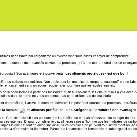
nuisibles nécessaire par l'organisme ou excessive? Nous allons essayer de comprendre.
ents contenant des quantités élevées de protéines, qui à son tour construit sur un tel orga
Les aliments protéiques - est que bon!
ifs des cellules musculaires. Non seulement les muscles du corps au total souffrent en l'ab
ller efficacement sans un accès régulier à la nourriture que les acides aminés.
de la peau formés à partir des blessures du tissu conjonctif, les cheveux mis à jour avec 
téines dans le corps ne vous contentez pas et ne créent pas de lest inutile.
nt de protéines, il arrive un moment "dévorer" les posséder sources de protéines, entraîna
de la menace!
nes. Certains scientifiques pensent que la protéine ne est pas nécessaire de manger du tout
ources internes. Et pour compléter le travail nécessaire à l'homme que les hydrates de carbone
 simples laïque est tout ce qu'on sait ainsi. Si les protéines ne peuvent tout simplement abusé
athie, la dépression et l'inconfort. Parce que le pancréas et l'ensemble du tube digestif ont bes