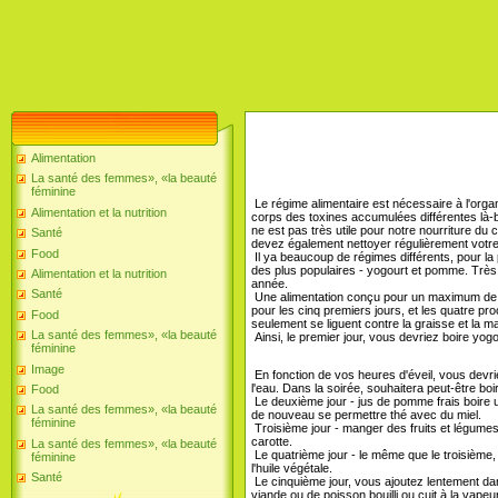
Alimentation
La santé des femmes», «la beauté
féminine
Le régime alimentaire est nécessaire à l'org
Alimentation et la nutrition
corps des toxines accumulées différentes là-ba
ne est pas très utile pour notre nourriture d
Santé
devez également nettoyer régulièrement votre
Food
Il ya beaucoup de régimes différents, pour la 
des plus populaires - yogourt et pomme. Très
Alimentation et la nutrition
année.
Santé
Une alimentation conçu pour un maximum de ne
pour les cinq premiers jours, et les quatre pr
Food
seulement se liguent contre la graisse et la ma
La santé des femmes», «la beauté
Ainsi, le premier jour, vous devriez boire yog
féminine
Image
En fonction de vos heures d'éveil, vous devriez
l'eau. Dans la soirée, souhaitera peut-être boi
Food
Le deuxième jour - jus de pomme frais boire 
La santé des femmes», «la beauté
de nouveau se permettre thé avec du miel.
féminine
Troisième jour - manger des fruits et légume
carotte.
La santé des femmes», «la beauté
Le quatrième jour - le même que le troisième,
féminine
l'huile végétale.
Santé
Le cinquième jour, vous ajoutez lentement da
viande ou de poisson bouilli ou cuit à la vapeur