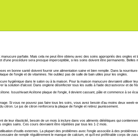
anucure parfaite. Mais cela ne peut être obtenu avec des soins appropriés des ongles et la 
ffet d'une procédure sera presque imperceptible, si les soins doivent être permanents. Belle
s roses en bonne santé doivent fournir une alimentation saine et bien remplie. Dans la nourritu
aque de l'ongle et de vitamines. Ne oubliez pas de salle de bain utiles pour les ongles.
cure hygiénique dans le salon ou à la maison. Pour la maison manucure devraient utiliser leur
yer la solution d'alcool. Dans onglerie désinfecter tous les outils à l'aide dezrastvorov et de l
étone. Issushivaet Acétone plaque de l'ongle, il devient cassant, pâle et commence à se écailler
urnage. Si vous ne pouvez pas faire tous les soirs, vous avez besoin d'au moins deux week-e
u citron. Le jus de citron renforcera la plaque de l'ongle et retirez jaunissement.
nt de leur élasticité, besoin de un mois à inclure dans vos aliments diététiques qui contienne
e des ongles sains. Ces cours devraient être répétées par tous les 1-2 mois.
ilisation d'outils externes. La plupart des problèmes avec l'ongle associée à des problèmes
nécessaire de remplir régulièrement le manque de calcium, et qu'il est préférable corps de 