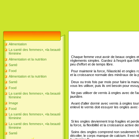
Alimentation
La santé des femmes», «la beauté
féminine
Chaque femme veut avoir de beaux ongles et m
Alimentation et la nutrition
règlements simples. Gardez à l'esprit que l'e
peu d'effort et de temps libre.
Santé
Food
Pour maintenir la force, l'élasticité et ongle
et la croissance normale des minéraux de la pl
Alimentation et la nutrition
Deux ou trois fois par mois pour faire la manu
Santé
vous les utiliser, puis ils ont besoin pour essu
Food
Ne pas utiliser de vernis à ongles avec de l'ac
La santé des femmes», «la beauté
jaunâtre.
féminine
Image
Avant d'aller dormir avec vernis à ongles to
enlevé le vernis doit essuyer les ongles avec d
Food
La santé des femmes», «la beauté
féminine
Si les ongles deviennent trop fragiles et perde
La santé des femmes», «la beauté
la force, la flexibilité et la croissance activ
féminine
Soins des ongles comprend non seulement l'ut
Santé
décoller, le corps manque de calcium. Il est 