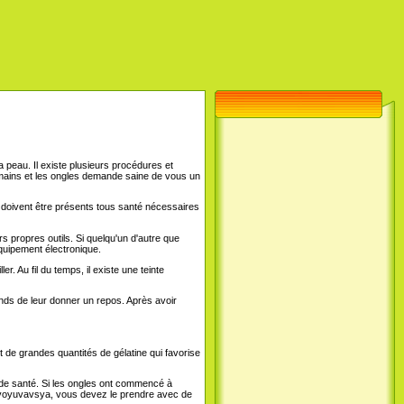
peau. Il existe plusieurs procédures et
s mains et les ongles demande saine de vous un
re doivent être présents tous santé nécessaires
s propres outils. Si quelqu'un d'autre que
'équipement électronique.
. Au fil du temps, il existe une teinte
nds de leur donner un repos. Après avoir
nt de grandes quantités de gélatine qui favorise
 de santé. Si les ongles ont commencé à
zasvoyuvavsya, vous devez le prendre avec de