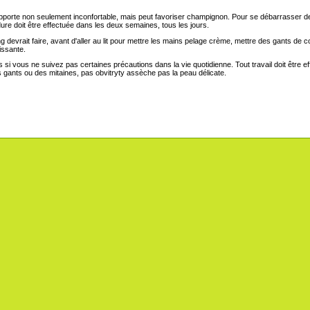
porte non seulement inconfortable, mais peut favoriser champignon. Pour se débarrasser de la
édure doit être effectuée dans les deux semaines, tous les jours.
g devrait faire, avant d'aller au lit pour mettre les mains pelage crème, mettre des gants de 
issante.
si vous ne suivez pas certaines précautions dans la vie quotidienne. Tout travail doit être 
s gants ou des mitaines, pas obvitryty assèche pas la peau délicate.