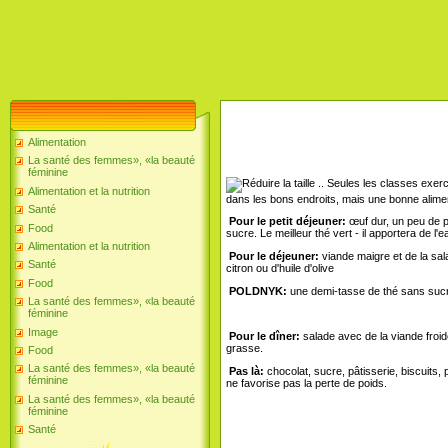
Alimentation
La santé des femmes», «la beauté
féminine
Seules les classes exerci
Alimentation et la nutrition
dans les bons endroits, mais une bonne aliment
Santé
Pour le petit déjeuner:
œuf dur, un peu de pa
Food
sucre. Le meilleur thé vert - il apportera de l
Alimentation et la nutrition
Pour le déjeuner:
viande maigre et de la sa
Santé
citron ou d'huile d'olive
Food
POLDNYK:
une demi-tasse de thé sans sucr
La santé des femmes», «la beauté
féminine
Image
Pour le dîner:
salade avec de la viande froid
grasse.
Food
La santé des femmes», «la beauté
Pas là:
chocolat, sucre, pâtisserie, biscuits, pa
féminine
ne favorise pas la perte de poids.
La santé des femmes», «la beauté
féminine
Santé