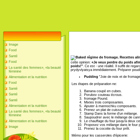
Image
Food
Santé
Food
cette opinion:
«Je veux perdre du poids afin
poids!"
. Ce est - une réalité. Il suffit de re
La santé des femmes», «la beauté
prydyvlyatsya immédiatement. Préparer poudi
féminine
Pudding
"Joie de noix et de fromage
Alimentation et la nutrition
Food
Les étapes de préparation ne:
Santé
Banana coupé en cubes.
Santé
Porubov couteau écrous.
fromage Pound.
Santé
Mixtes trois composantes.
Alimentation et la nutrition
Ajouter à mannochku composants.
Prenez un plat de cuisson.
La santé des femmes», «la beauté
Stamp Dans la forme d'un mélange.
féminine
Saupoudrer avec le mélange de cann
Le chauffage du four jusqu'à deux ce
Alimentation et la nutrition
Proposez vos mélange dans le four 
Image
Prenez la cocotte du four prêt.
Mémo pour les casseroles d'épicerie: