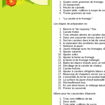
Quatre cents grammes de fromage.
Un bananchyk.
Pincée de cannelle.
Quatre table. cuillères à soupe de s
Trente grammes de noix.
"La carotte et le fromage."
Les étapes de préparation ne:
Beurrer le "de raspusty." Pan
Carotte frotter.
Trois minutes alevins de carottes dans
Dans une casserole versez dans le lai
Sort les carottes dans le lait dix minu
la séparation des protéines des jaun
Nettoyez le jaune.
Jaune mélangé avec les fromages r
Ajouter saharok.
Ajouter solko.
Ajouter la farine au fromage.
la farine et de fromage mélanger.
Battre les blancs d'oeufs avec un mé
Décollage de la carotte de chaleur.
Carotte fraîche.
Ajouter à carottes réfrigérés blancs 
Beaucoup de chapelure verser sur un
L'ensemble du lot de son produit éta
La surface du jaune d'oeuf barbouillé
Réchauffement four.
En une demi-heure, le mélange laissé
Prenez la casserole.
Mémo pour les casseroles d'épicerie:
Trois cent millilitres de lait.
Deux œufs.
Trois table. cuillères de sucre.