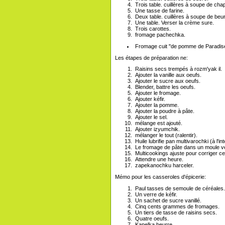
Trois table. cuillères à soupe de cha
Une tasse de farine.
Deux table. cuillères à soupe de beur
Une table. Verser la crème sure.
Trois carottes.
fromage pachechka.
Fromage cuit "de pomme de Paradis
Les étapes de préparation ne:
Raisins secs trempés à rozm'yak il.
Ajouter la vanille aux oeufs.
Ajouter le sucre aux oeufs.
Blender, battre les oeufs.
Ajouter le fromage.
Ajouter kéfir.
Ajouter la pomme.
Ajouter la poudre à pâte.
Ajouter le sel.
mélange est ajouté.
Ajouter izyumchik.
mélanger le tout (ralentir).
Huile lubrifie pan multivarochki (à l'int
Le fromage de pâte dans un moule ve
Multicookings ajuste pour corriger c
Attendre une heure.
zapekanochku harceler.
Mémo pour les casseroles d'épicerie:
Paul tasses de semoule de céréales.
Un verre de kéfir.
Un sachet de sucre vanillé.
Cinq cents grammes de fromages.
Un tiers de tasse de raisins secs.
Quatre oeufs.
Kapelka beurre.