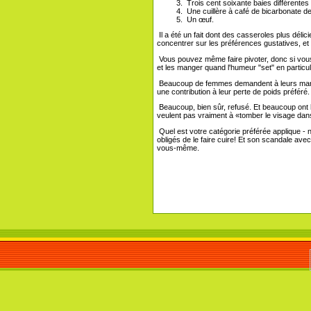
Trois cent soixante baies différentes 
Une cuillère à café de bicarbonate d
Un œuf.
Il a été un fait dont des casseroles plus déli
concentrer sur les préférences gustatives, et l
Vous pouvez même faire pivoter, donc si vou
et les manger quand l'humeur "set" en particuli
Beaucoup de femmes demandent à leurs maris 
une contribution à leur perte de poids préféré.
Beaucoup, bien sûr, refusé. Et beaucoup ont 
veulent pas vraiment à «tomber le visage dans
Quel est votre catégorie préférée applique - n
obligés de le faire cuire! Et son scandale avec c
vous-même.