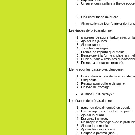
Un an et demi cuillère à thé de poudr
Une demi-tasse de sucre.
Alimentation au four "simplet de from
Les étapes de préparation ne:
protéines de sucre, battu (avec un ba
Ajouter les jaunes.
Ajouter soude.
Tous les mélanges.
Prenez ne importe quel moule.
Il enseigne à la forme choisie, un mé
Cuire au four 40 minutes duhovochke
Prenez la casserole préparée.
Mémo pour les casseroles d'épicerie:
Une cuillère à café de bicarbonate de
Cinq oeufs.
Restauration cuillère de sucre.
Un livre de fromage.
«Chaos Fruit -syrnyy."
Les étapes de préparation ne:
tranches de pain coupé un couple.
Lait Tremper les tranches de pain.
Ajouter le sucre.
Essuyez fromage.
Mélanger le fromage avec la protéine
Ajouter la semoule.
Ajouter les raisins secs.
Couper la pomme (dés).