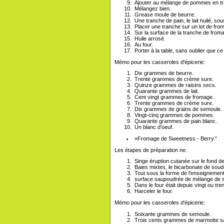
Ajouter au mélange de pommes en t
Mélangez bien.
Grease moule de beurre.
Une tranche de pain, le lait huilé, so
Placer une tranche sur un lot de fro
Sur la surface de la tranche de from
Huile arrosé.
Au four.
Porter à la table, sans oublier que 
Mémo pour les casseroles d'épicerie:
Dix grammes de beurre.
Trente grammes de crème sure.
Quinze grammes de raisins secs.
Quarante grammes de lait.
Cent vingt grammes de fromage.
Trente grammes de crème sure.
Dix grammes de grains de semoule.
Vingt-cinq grammes de pommes.
Quarante grammes de pain blanc.
Un blanc d'oeuf.
«Fromage de Sweetness - Berry."
Les étapes de préparation ne:
Singe éruption cutanée sur le fond d
Baies mixtes, le bicarbonate de soude
Tout sous la forme de l'enseignement
surface saupoudrée de mélange de s
Dans le four était depuis vingt ou tre
Harceler le four.
Mémo pour les casseroles d'épicerie:
Soixante grammes de semoule.
Trois cents grammes de marmotte s