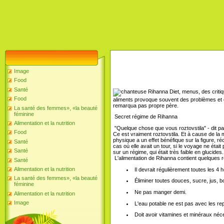
Image
Food
Santé
Food
aliments provoque souvent des problèmes et 
remarqua pas propre père.
La santé des femmes», «la beauté
féminine
Secret régime de Rihanna
Alimentation et la nutrition
"Quelque chose que vous roztovstila" - dit pap
Food
Ce est vraiment roztovstila. Et à cause de la 
physique a un effet bénéfique sur la figure, r
Santé
cas où elle avait un tour, si le voyage ne était
Santé
sur un régime, qui était très faible en glucides.
L'alimentation de Rihanna contient quelques 
Santé
Alimentation et la nutrition
Il devrait régulièrement toutes les 4 
La santé des femmes», «la beauté
Éliminer toutes douces, sucre, jus,
féminine
Ne pas manger demi.
Alimentation et la nutrition
Image
L'eau potable ne est pas avec les rep
Doit avoir vitamines et minéraux néc