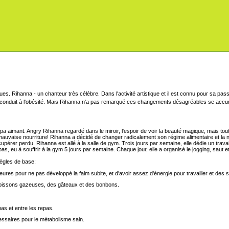
Rihanna - un chanteur très célèbre. Dans l'activité artistique et il est connu pour sa pass
conduit à l'obésité. Mais Rihanna n'a pas remarqué ces changements désagréables se accum
a aimant. Angry Rihanna regardé dans le miroir, l'espoir de voir la beauté magique, mais tout
mauvaise nourriture! Rihanna a décidé de changer radicalement son régime alimentaire et la nu
écupérer perdu. Rihanna est allé à la salle de gym. Trois jours par semaine, elle dédie un tr
 pas, eu à souffrir à la gym 5 jours par semaine. Chaque jour, elle a organisé le jogging, saut e
règles de base:
heures pour ne pas développé la faim subite, et d'avoir assez d'énergie pour travailler et des s
 boissons gazeuses, des gâteaux et des bonbons.
as et entre les repas.
essaires pour le métabolisme sain.