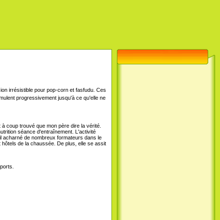
ion irrésistible pour pop-corn et fasfudu. Ces
ulent progressivement jusqu'à ce qu'elle ne
 à coup trouvé que mon père dire la vérité.
trition séance d'entraînement. L'activité
avail acharné de nombreux formateurs dans le
t hôtels de la chaussée. De plus, elle se assit
ports.