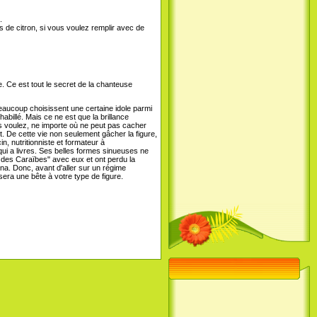
.
s de citron, si vous voulez remplir avec de
e. Ce est tout le secret de la chanteuse
 beaucoup choisissent une certaine idole parmi
abillé. Mais ce ne est que la brillance
us voulez, ne importe où ne peut pas cacher
t. De cette vie non seulement gâcher la figure,
, nutritionniste et formateur à
 qui a livres. Ses belles formes sinueuses ne
e des Caraïbes" avec eux et ont perdu la
nna. Donc, avant d'aller sur un régime
sera une bête à votre type de figure.