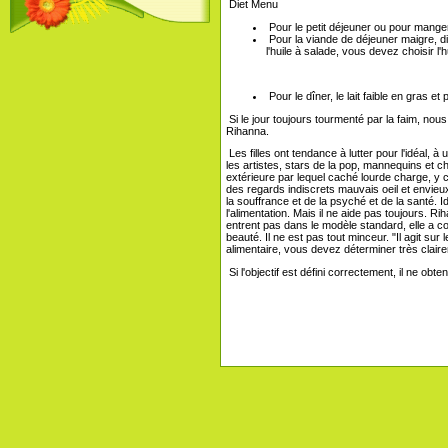
Diet Menu
Pour le petit déjeuner ou pour mange
Pour la viande de déjeuner maigre, di
l'huile à salade, vous devez choisir l'hu
Pour le dîner, le lait faible en gras et p
Si le jour toujours tourmenté par la faim, nou
Rihanna.
Les filles ont tendance à lutter pour l'idéal,
les artistes, stars de la pop, mannequins et ch
extérieure par lequel caché lourde charge, y 
des regards indiscrets mauvais oeil et envieux
la souffrance et de la psyché et de la santé.
l'alimentation. Mais il ne aide pas toujours. R
entrent pas dans le modèle standard, elle a c
beauté. Il ne est pas tout minceur. "Il agit su
alimentaire, vous devez déterminer très clair
Si l'objectif est défini correctement, il ne obt