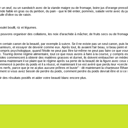
r un œuf, ou un sandwich avec de la viande maigre ou de fromage, boire jus d'orange pressé
nde faible en gras ou du jambon, du pain - que le blé entier, pommes, salade verte avec du ju
ile d'olive ou de raisin.
oulet bouilli, riz et légumes.
s pouvons organiser des collations, les noix d'arachide à mâcher, de fruits secs ou de fromag
 à un certain canon de la beauté, par exemple à suivre. Se il ne existe pas un seul canon, puis
anteurs, et essayer de devenir comme eux. Après tout, ils avaient l'air beau, si beau peint et h
compris psychologique, quand l'étoile ne peut pas être lui-même ne peut pas faire ce que vo
. Touring donne régime alimentaire, tout ce que nous avons à faire à la course, y compris es
 Idoles commencent à obtenir des matières grasses et durnet, ils doivent embaucher un médecin
ihanna maintenant il se plaint que le régime après sa perte de la beauté de la figure avec ceux
ommencé à perdre du poids et il a réussi, et maintenant il se est avéré que perdu leur «cercl
r les nerfs, parce que je ne ai plus aucune prêtres et buste" - dit maintenant la chanteuse Riha
ement si vous avez besoin de perdre du poids, comment perdre du poids devrait être et si ce 
enir des résultats positifs et aider votre beauté blanc encore plus.