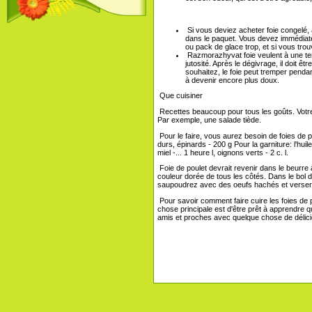
Si vous deviez acheter foie congelé, a
dans le paquet. Vous devez immédiatem
ou pack de glace trop, et si vous tr
Razmorazhyvat foie veulent à une te
jutosité. Après le dégivrage, il doit êtr
souhaitez, le foie peut tremper pendant
à devenir encore plus doux.
Que cuisiner
Recettes beaucoup pour tous les goûts. Votre d
Par exemple, une salade tiède.
Pour le faire, vous aurez besoin de foies de po
durs, épinards - 200 g Pour la garniture: l'huile d
miel -... 1 heure l, oignons verts - 2 c. l.
Foie de poulet devrait revenir dans le beurre à
couleur dorée de tous les côtés. Dans le bol d
saupoudrez avec des oeufs hachés et verser l
Pour savoir comment faire cuire les foies de 
chose principale est d'être prêt à apprendre
amis et proches avec quelque chose de délicie