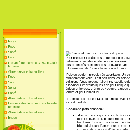
Image
Food
Santé
Foi
Food
Pour préparer la délicatesse de celui-ci n'a p
culinaires spéciales également nécessaires. Qu
La santé des femmes», «la beauté
des propriétés nutritionnelles, et d'autre part
féminine
à la formation de l'hémoglobine dans le sang.
Alimentation et la nutrition
Foie de poulet - produit très abordable. Un cer
Food
étonnamment varié. Il est bon dans les salad
collations. Vous pouvez faire frire, ragoût, cu
Santé
à la vapeur et aromatiques son goût unique que
Santé
épices et herbes, crème ou yogourt, sauces av
tendre et goût inhabituel.
Santé
Alimentation et la nutrition
Il semble que tout est facile et simple. Mais i
foies de volaille.
La santé des femmes», «la beauté
féminine
Conditions plats chanceux
Alimentation et la nutrition
Assurez-vous que vous sélectionnez le
Image
tous les plats de la fin dépend de sa
bordeaux. Si vous avez trouvé ses tach
bile, qui ajoutent l'amertume de votre
est son odeur, qui est d'être agréabl