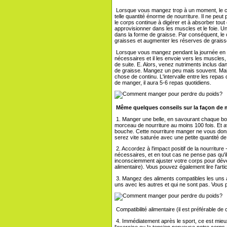
Lorsque vous mangez trop à un moment, le co
telle quantité énorme de nourriture. Il ne peut
le corps continue à digérer et à absorber tout
approvisionner dans les muscles et le foie. U
dans la forme de graisse. Par conséquent, le 
graisses et augmenter les réserves de graiss
Lorsque vous mangez pendant la journée en pe
nécessaires et il les envoie vers les muscles, l
de suite. E. Alors, venez nutriments inclus d
de graisse. Mangez un peu mais souvent. Mais
chose de continu. L'intervalle entre les repa
de manger, il aura 5-6 repas quotidiens.
Même quelques conseils sur la façon de 
1. Manger une belle, en savourant chaque bo
morceau de nourriture au moins 100 fois. Et av
bouche. Cette nourriture manger ne vous do
serez vite saturée avec une petite quantité de
2. Accordez à l'impact positif de la nourriture
nécessaires, et en tout cas ne pense pas qu'
inconsciemment ajuster votre corps pour dé
alimentaire). Vous pouvez également lire l'ar
3. Mangez des aliments compatibles les uns a
uns avec les autres et qui ne sont pas. Vous p
Compatibilité alimentaire (il est préférable de 
4. Immédiatement après le sport, ce est mieux
l'exercice ou la tension nerveuse notre corp