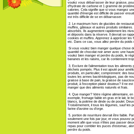
voulez vous débarrasser de leur graisse, pou
d'hydrate de carbone et 1 gramme de protéine 
calories. Cela signifie que si vous mangez u
quantité d'énergie est difficile de passer ensuit
est très difficile de se en débarrasser.
2. Le maximum hors de glucides de restaurati
muffins, gâteaux et autres produits similaires
absorbés. Ils augmentent rapidement les nive
et déposés dans la réserve. Il devrait se rappe
cookies et muffins. Apprenez à apprécier les fr
etc. Dans ce cas, vous allez perdre du poids
Si vous voulez bien manger quelque chose de
quantité de chocolat noir amer avec une haute
voulez bien manger et perdre du poids, le rég
bananes et les raisins, car ils contiennent tro
3. Exclure de l'alimentation tous les aliments 
déchets pompés. Plus il est ajouté pour améli
produits, en particulier, comprennent: des bou
toutes les armes bactériologiques, pas de nour
graisse à base de pain, la graisse de saucis
produit, à l'exception plaisir douteux? Il ne e
manger que des aliments naturels et frais.
4. Que manger? Votre régime alimentaire, en pr
exemple, fromage faible en gras et le lait, le
blancs, la poitrine de dinde ou de poulet. Deux
Troisièmement, il tous les légumes, sauf les 
farine d'avoine ou d'orge.
5. portion de nourriture devrait être faible.
seulement une fois par jour, et vous pouvez pe
moment afin que vous n'êtes pas passer deux 
repas pour combler les puces d'estomac, alors
perdre du poids.