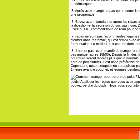
se démarquer.
5. Après avoir mangé ne pas commencer le trav
une promenade.
6. Buvez avant, pendant et après les repas n
la digestion et la sécrétion du suc gastrique.
Lisez aussi - comment boire de l'eau pour pe
7. repas ne sont pas recommandés légumes fini
d'entrer dans l'estomac, qui est rempli avec d
fermentation. Le meilleur fruit est une demi-h
8. Il ne est pas recommandé de manger une he
pas manger après 18h00). Depuis la fin des he
nourriture seront digérés plus que la normale
sera de peu d'utilité). Il est donc préférable 
Cependant, cette exception ne se applique pas
1 heure avant le coucher, et légumes pendant
M
poids! Appliquer les règles que vous avez appr
pouvez perdre du poids. Nous vous souhaiton