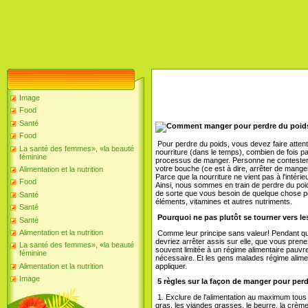
Image
Food
Santé
Food
Pour perdre du poids, vous devez faire atte
La santé des femmes», «la beauté
nourriture (dans le temps), combien de fois p
féminine
processus de manger. Personne ne contestera 
votre bouche (ce est à dire, arrêter de manger
Alimentation et la nutrition
Parce que la nourriture ne vient pas à l'intéri
Food
Ainsi, nous sommes en train de perdre du poi
de sorte que vous besoin de quelque chose pou
Santé
éléments, vitamines et autres nutriments.
Santé
Pourquoi ne pas plutôt se tourner vers l
Santé
Alimentation et la nutrition
Comme leur principe sans valeur! Pendant qu
devriez arrêter assis sur elle, que vous prenez
La santé des femmes», «la beauté
souvent limitée à un régime alimentaire pauvre
féminine
nécessaire. Et les gens malades régime alime
appliquer.
Alimentation et la nutrition
Image
5 règles sur la façon de manger pour per
1. Exclure de l'alimentation au maximum tous 
gras, les viandes grasses, le beurre, la crème