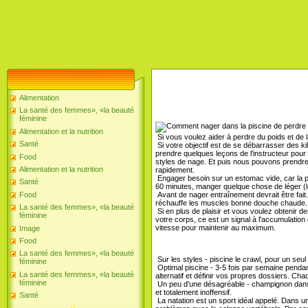
Alimentation
La santé des femmes», «la beauté
féminine
Alimentation et la nutrition
Si vous voulez aider à perdre du poids et de la
Santé
Si votre objectif est de se débarrasser des kilos
prendre quelques leçons de l'instructeur pour 
Food
styles de nage. Et puis nous pouvons prendre 
Alimentation et la nutrition
rapidement.
Engager besoin sur un estomac vide, car la p
Santé
60 minutes, manger quelque chose de léger (lég
Avant de nager entraînement devrait être fait.
Food
réchauffe les muscles bonne douche chaude.
La santé des femmes», «la beauté
Si en plus de plaisir et vous voulez obtenir 
féminine
votre corps, ce est un signal à l'accumulatio
vitesse pour maintenir au maximum.
Image
Food
La santé des femmes», «la beauté
Sur les styles - piscine le crawl, pour un s
féminine
Optimal piscine - 3-5 fois par semaine penda
La santé des femmes», «la beauté
alternatif et définir vos propres dossiers. C
féminine
Un peu d'une désagréable - champignon dans la 
et totalement inoffensif.
Santé
La natation est un sport idéal appelé. Dans u