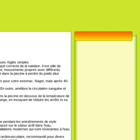
lques règles simples.
que correcte de la natation. Il est utile de
priée, mouvements propres avec différents
 dans la piscine à perdre du poids plus
es pour votre estomac. Nager, mais après 40-
En outre, améliore la circulation sanguine et
ans la piscine en dessous de la température de
arge, en essayant de réduire les arrêts et sa
ne pendant les entraînements de style
sé sur le séjour actif dans l'eau.
allations modernes qui sont résistantes à l'eau
me cardiovasculaire, recommandé pour divers