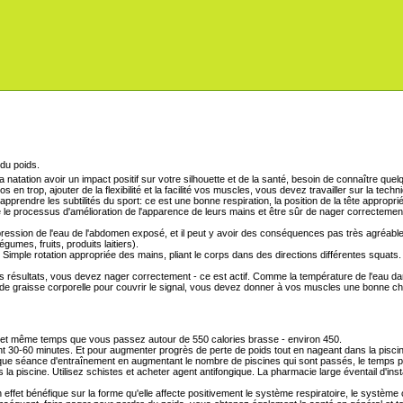
 natation avoir un impact positif sur votre silhouette et de la santé, besoin de connaître que
 en trop, ajouter de la flexibilité et la facilité vos muscles, vous devez travailler sur la techni
apprendre les subtilités du sport: ce est une bonne respiration, la position de la tête appro
le processus d'amélioration de l'apparence de leurs mains et être sûr de nager correctement
ression de l'eau de l'abdomen exposé, et il peut y avoir des conséquences pas très agréabl
umes, fruits, produits laitiers).
 Simple rotation appropriée des mains, pliant le corps dans des directions différentes squats. 
des résultats, vous devez nager correctement - ce est actif. Comme la température de l'eau d
n de graisse corporelle pour couvrir le signal, vous devez donner à vos muscles une bonne ch
eul et même temps que vous passez autour de 550 calories brasse - environ 450.
nt 30-60 minutes. Et pour augmenter progrès de perte de poids tout en nageant dans la pisci
haque séance d'entraînement en augmentant le nombre de piscines qui sont passés, le temps pas
piscine. Utilisez schistes et acheter agent antifongique. La pharmacie large éventail d'inst
n effet bénéfique sur la forme qu'elle affecte positivement le système respiratoire, le systè