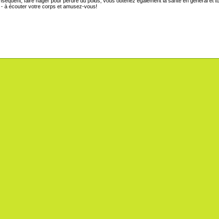
séquent, faire nager pour perdre du poids, vous obtenez également la santé en général et to
 - à écouter votre corps et amusez-vous!