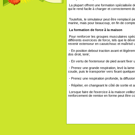
La plupart offrent une formation spécialisée d
qui le rend facile à charger et correctement do
Toutefois, le simulateur peut être remplacé pa
marine, mais pour beaucoup, en fin de compte,
La formation de force à la maison
Pour renforcer les groupes musculaires spéci
différents exercices de force, tels que le dé
revenir extenseur en caoutchouc et maîtris
- En position debout traction avant et légèreme
dos droit, tenir;
- En vertu de l'extenseur de pied avant fixer 
- Prenez une grande respiration, levé la lame et
coude, puis le transporter vers fixant quelqu
- Prenez une respiration profonde, la diffusio
- Répéter, en changeant le côté de sortie et a
Lorsque faire de l'exercice à la maison veille
renforcement de remise en forme peut être c