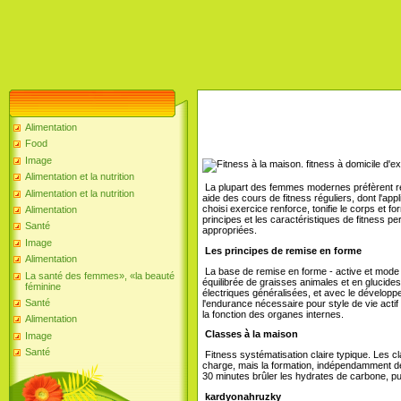
Alimentation
Food
Image
Alimentation et la nutrition
La plupart des femmes modernes préfèrent re
Alimentation et la nutrition
aide des cours de fitness réguliers, dont l'appl
choisi exercice renforce, tonifie le corps et f
Alimentation
principes et les caractéristiques de fitness p
Santé
appropriées.
Image
Les principes de remise en forme
Alimentation
La base de remise en forme - active et mode de
La santé des femmes», «la beauté
équilibrée de graisses animales et en glucide
féminine
électriques généralisées, et avec le développ
Santé
l'endurance nécessaire pour style de vie acti
la fonction des organes internes.
Alimentation
Classes à la maison
Image
Santé
Fitness systématisation claire typique. Les cl
charge, mais la formation, indépendamment de
30 minutes brûler les hydrates de carbone, pu
kardyonahruzky