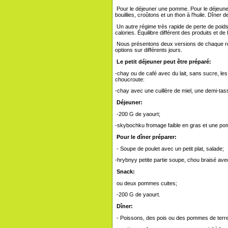
Pour le déjeuner une pomme. Pour le déjeune
bouillies, croûtons et un thon à l'huile. Dîner 
Un autre régime très rapide de perte de poids. 
calories. Équilibre différent des produits et de
Nous présentons deux versions de chaque rep
options sur différents jours.
Le petit déjeuner peut être préparé:
-chay ou de café avec du lait, sans sucre, le
choucroute:
-chay avec une cuillère de miel, une demi-tas
Déjeuner:
-200 G de yaourt;
-skybochku fromage faible en gras et une p
Pour le dîner préparer:
- Soupe de poulet avec un petit plat, salade;
-hrybnyy petite partie soupe, chou braisé ave
Snack:
ou deux pommes cuites;
-200 G de yaourt.
Dîner:
- Poissons, des pois ou des pommes de terre cu