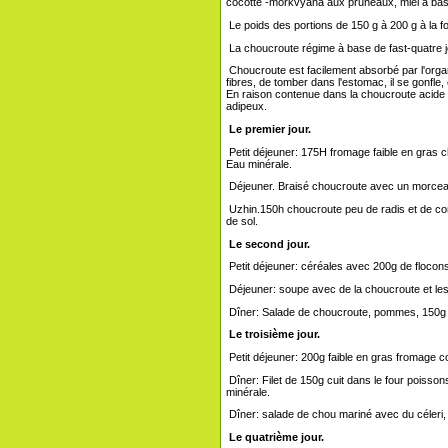
cocotte -morkvyana aux pruneaux, miel à base 
Le poids des portions de 150 g à 200 g à la fo
La choucroute régime à base de fast-quatre j
Choucroute est facilement absorbé par l'orga
fibres, de tomber dans l'estomac, il se gonfle, 
En raison contenue dans la choucroute acide t
adipeux.
Le premier jour.
Petit déjeuner: 175H fromage faible en gras c
Eau minérale.
Déjeuner. Braisé choucroute avec un morcea
Uzhin.150h choucroute peu de radis et de con
de sol.
Le second jour.
Petit déjeuner: céréales avec 200g de flocon
Déjeuner: soupe avec de la choucroute et les
Dîner: Salade de choucroute, pommes, 150g b
Le troisième jour.
Petit déjeuner: 200g faible en gras fromage co
Dîner: Filet de 150g cuit dans le four poiss
minérale.
Dîner: salade de chou mariné avec du céleri,
Le quatrième jour.