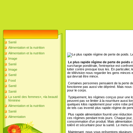
Santé
Alimentation et la nutrition
Alimentation et la nutrition
Le
Image
Le plus rapide régime de perte de poids
e
Santé
surcharge pondérale, l'entreprise est confr
lutter contre presque tous les. En particulier
Image
de télévision nous regarder les gens minces e
Santé
qui devrait être mince.
Food
Certaines personnes pensaient de la perte de 
Santé
fonctionne pas aussi vite déprimé. Mais nous
pour le corps.
Santé
La santé des femmes», «la beauté
Typiquement, les régimes conçus pour une lon
féminine
peuvent pas se limiter à la nourriture aussi l
quelques kilos rapidement pour votre robe pré
Alimentation et la nutrition
de tels cas inventé plus rapide régime de pert
Santé
Plus rapide alimentation fournit une réduction
Alimentation
ces régimes pendant trois jours. Chaque jour, 
consommation d'un produit. Mais alimentation r
toléré et sécuritaire pour la santé. Le menu est
Maintenant, nous vous présentons plusieurs ra