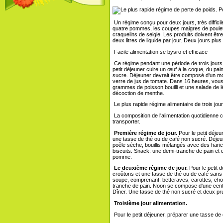
Po
Un régime conçu pour deux jours, très diffici
quatre pommes, les coupes maigres de poulet
craquelins de seigle. Les produits doivent êt
deux litres de liquide par jour. Deux jours plus
Facile alimentation se bysro et efficace
Ce régime pendant une période de trois jours e
petit déjeuner cuire un œuf à la coque, du pa
sucre. Déjeuner devrait être composé d'un m
verre de jus de tomate. Dans 16 heures, vous
grammes de poisson bouilli et une salade de lé
décoction de menthe.
Le plus rapide régime alimentaire de trois jour
La composition de l'alimentation quotidienne c
transporter.
Première régime de jour.
Pour le petit déjeu
une tasse de thé ou de café non sucré. Déjeu
poêle sèche, bouillis mélangés avec des haric
biscuits. Snack: une demi-tranche de pain e
pomme.
Le deuxième régime de jour.
Pour le petit 
croûtons et une tasse de thé ou de café sans
soupe, comprenant: betteraves, carottes, ch
tranche de pain. Noon se compose d'une centa
Dîner. Une tasse de thé non sucré et deux p
Troisième jour alimentation.
Pour le petit déjeuner, préparer une tasse de