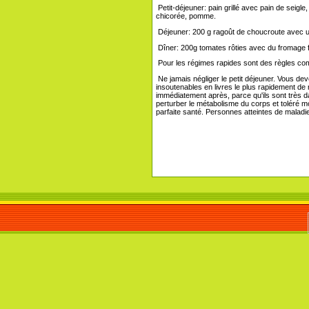
Petit-déjeuner: pain grillé avec pain de seigle,
chicorée, pomme.
Déjeuner: 200 g ragoût de choucroute avec u
Dîner: 200g tomates rôties avec du fromage f
Pour les régimes rapides sont des règles c
Ne jamais négliger le petit déjeuner. Vous de
insoutenables en livres le plus rapidement d
immédiatement après, parce qu'ils sont très d
perturber le métabolisme du corps et toléré mora
parfaite santé. Personnes atteintes de maladi