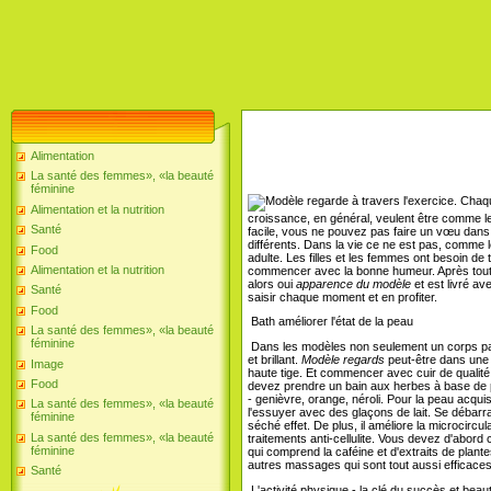
Alimentation
La santé des femmes», «la beauté
féminine
Chaque
Alimentation et la nutrition
croissance, en général, veulent être comme les
Santé
facile, vous ne pouvez pas faire un vœu dans l
différents. Dans la vie ce ne est pas, comme 
Food
adulte. Les filles et les femmes ont besoin de 
Alimentation et la nutrition
commencer avec la bonne humeur. Après tout, s
alors oui
apparence du modèle
et est livré av
Santé
saisir chaque moment et en profiter.
Food
Bath améliorer l'état de la peau
La santé des femmes», «la beauté
féminine
Dans les modèles non seulement un corps parfa
et brillant.
Modèle regards
peut-être dans une f
Image
haute tige. Et commencer avec cuir de qualité
Food
devez prendre un bain aux herbes à base de p
- genièvre, orange, néroli. Pour la peau acquise
La santé des femmes», «la beauté
l'essuyer avec des glaçons de lait. Se débarr
féminine
séché effet. De plus, il améliore la microcirc
La santé des femmes», «la beauté
traitements anti-cellulite. Vous devez d'abord
féminine
qui comprend la caféine et d'extraits de plante
autres massages qui sont tout aussi efficace
Santé
L'activité physique - la clé du succès et beau