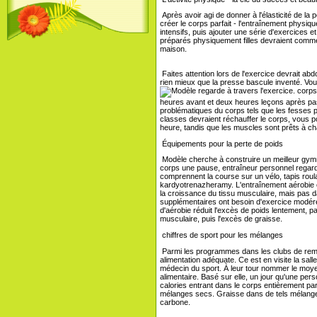
Après avoir agi de donner à l'élasticité de la 
créer le corps parfait - l'entraînement physiq
intensifs, puis ajouter une série d'exercices 
préparés physiquement filles devraient comme
maison.
Faites attention lors de l'exercice devrait ab
rien mieux que la presse bascule inventé. 
corps 
heures avant et deux heures leçons après pas
problématiques du corps tels que les fesses 
classes devraient réchauffer le corps, vous p
heure, tandis que les muscles sont prêts à ch
Équipements pour la perte de poids
Modèle cherche à construire un meilleur gymna
corps une pause, entraîneur personnel regard
comprennent la course sur un vélo, tapis roul
kardyotrenazheramy. L'entraînement aérobie 
la croissance du tissu musculaire, mais pas 
supplémentaires ont besoin d'exercice modéré
d'aérobie réduit l'excès de poids lentement, 
musculaire, puis l'excès de graisse.
chiffres de sport pour les mélanges
Parmi les programmes dans les clubs de remise
alimentation adéquate. Ce est en visite la sall
médecin du sport. À leur tour nommer le moyen
alimentaire. Basé sur elle, un jour qu'une p
calories entrant dans le corps entièrement par 
mélanges secs. Graisse dans de tels mélange
carbone.